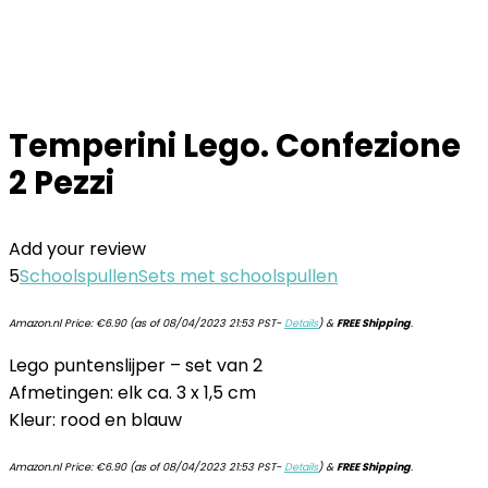
Temperini Lego. Confezione
2 Pezzi
Add your review
5
Schoolspullen
Sets met schoolspullen
Amazon.nl Price:
€
6.90
(as of 08/04/2023 21:53 PST-
Details
)
&
FREE Shipping
.
Lego puntenslijper – set van 2
Afmetingen: elk ca. 3 x 1,5 cm
Kleur: rood en blauw
Amazon.nl Price:
€
6.90
(as of 08/04/2023 21:53 PST-
Details
)
&
FREE Shipping
.