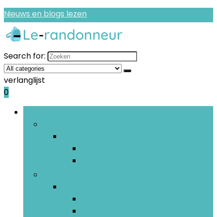
Nieuws en blogs lezen
Search for:
verlanglijst
0
Bladeren door rubrieken
Hulpmiddelen leerkrachten
Hulpmiddelen leerkrachten
Beloningsstickers and incentives
Lerarenschriften and -agenda’s
Hulpmiddelen voor lessen
Hulpmiddelen voor lessen
Geografie
Lezen and schrijven