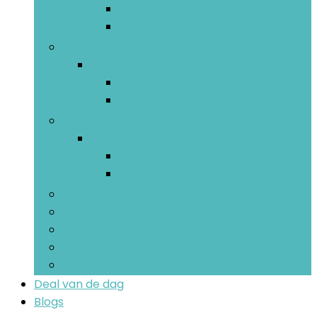
Natuurkunde
Wiskunde
Schoolspullen
Schoolspullen
Etuis
Sets met schoolspullen
Teken- and schildermaterialen
Teken- and schildermaterialen
Kleurpennen and -stiften
Scharen
Schooltassen, etuis and sets
Schriften, schrijfblokken and agenda’s
Klasversieringen
Kleuterschool
Onderbord voor tekenen
Deal van de dag
Blogs