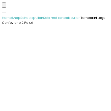
Home
Shop
Schoolspullen
Sets met schoolspullen
Temperini Lego.
Confezione 2 Pezzi