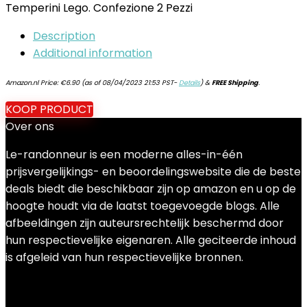
Temperini Lego. Confezione 2 Pezzi
Description
Additional information
Amazon.nl Price:
€
6.90
(as of 08/04/2023 21:53 PST-
Details
)
&
FREE Shipping
.
KOOP PRODUCT
Over ons
Le-randonneur is een moderne alles-in-één
prijsvergelijkings- en beoordelingswebsite die de beste
deals biedt die beschikbaar zijn op amazon en u op de
hoogte houdt via de laatst toegevoegde blogs. Alle
afbeeldingen zijn auteursrechtelijk beschermd door
hun respectievelijke eigenaren. Alle geciteerde inhoud
is afgeleid van hun respectievelijke bronnen.