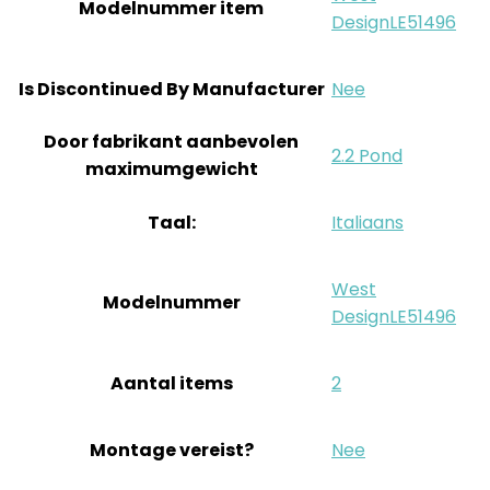
Modelnummer item
DesignLE51496
Is Discontinued By Manufacturer
‎Nee
Door fabrikant aanbevolen
‎2.2 Pond
maximumgewicht
Taal:
‎Italiaans
‎West
Modelnummer
DesignLE51496
Aantal items
‎2
Montage vereist?
‎Nee