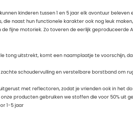
nen kinderen tussen 1 en 5 jaar elk avontuur beleven en
tails, die naast hun functionele karakter ook nog leuk mak
de fijne motoriek. Zo toveren de eerlijk geproduceerde 
tale tong uitstrekt, komt een naamplaatje te voorschijn,
 zachte schoudervulling en verstelbare borstband om rugk
 uitgerust met reflectoren, zodat je vrienden ook in het d
an onze producten gebruiken we stoffen die voor 50% uit 
or 1-5 jaar