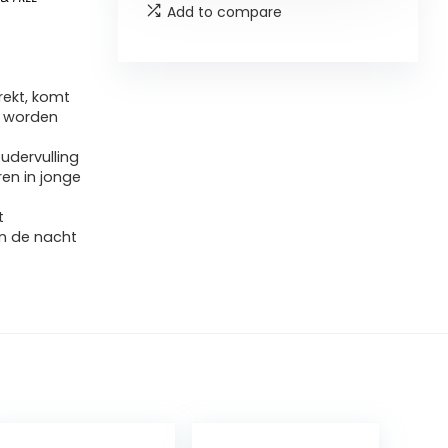
Add to compare
rekt, komt
n worden
udervulling
en in jonge
t
in de nacht