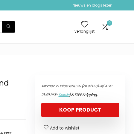
Nieuws en blogs lezen
0
verlanglijst
ind
Amazon.nl Price:
€
58.39
(as of 09/04/2023
21:49 PST-
Details
)
&
FREE Shipping
.
KOOP PRODUCT
Add to wishlist
)
&
FREE