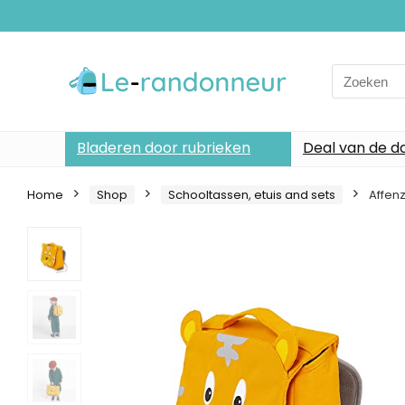
Search
for:
Bladeren door rubrieken
Deal van de d
Home
Shop
Schooltassen, etuis and sets
Affen