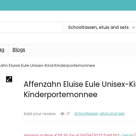
Schooltassen, etuis and sets
ag
Blogs
zahn Eluise Eule Unisex-Kind Kinderportemonnee
Affenzahn Eluise Eule Unisex-K
Kinderportemonnee
12
Schooltassen, etuis and sets
Add your review
Amazon.nl Price:
€
58.39
(as of 09/04/2023 21:49 PST-
Details