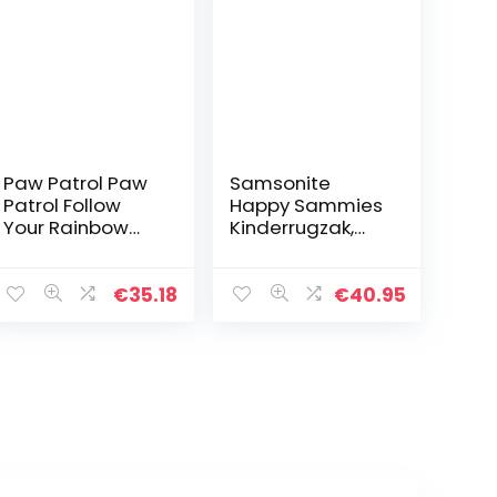
Paw Patrol Paw
Samsonite
Patrol Follow
Happy Sammies
Your Rainbow
Kinderrugzak,
cabinekoffer
blauw
roze 38 x 55 x 20
(Hedgehog
cm, Violeta,
Harris) (blauw) –
€
35.18
€
40.95
27x33x11 cms,
93444
Rugzak 33