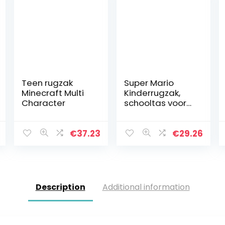
Teen rugzak
Super Mario
Minecraft Multi
Kinderrugzak,
Character
schooltas voor
jongens en
tieners, Super
Mario Gifts
€
37.23
€
29.26
Description
Additional information