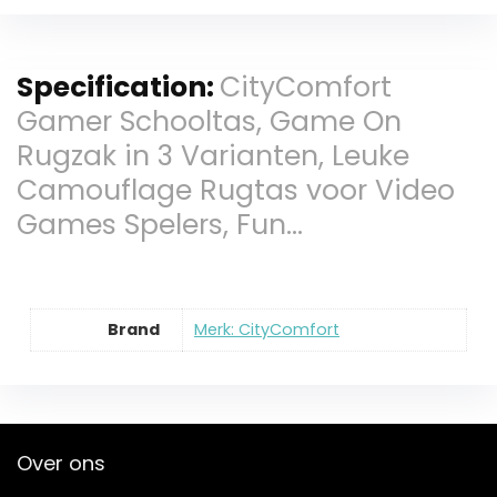
Specification:
CityComfort
Gamer Schooltas, Game On
Rugzak in 3 Varianten, Leuke
Camouflage Rugtas voor Video
Games Spelers, Fun…
Brand
Merk: CityComfort
Over ons