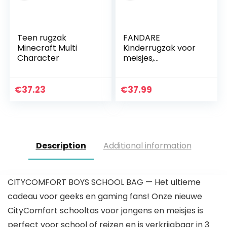
Teen rugzak
FANDARE
Minecraft Multi
Kinderrugzak voor
Character
meisjes,
schoolrugzak voor
kinderen, schooltas
voor school,
€
37.23
€
37.99
outdoor, reizen,
dagrugzak met…
Description
Additional information
CITYCOMFORT BOYS SCHOOL BAG — Het ultieme
cadeau voor geeks en gaming fans! Onze nieuwe
CityComfort schooltas voor jongens en meisjes is
perfect voor school of reizen en is verkrijgbaar in 3