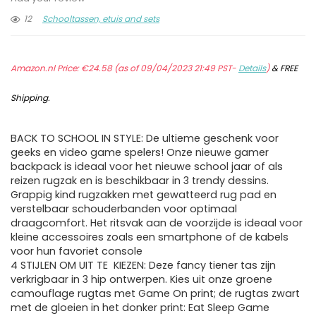
12
Schooltassen, etuis and sets
Amazon.nl Price:
€
24.58
(as of 09/04/2023 21:49 PST-
Details
)
&
FREE
Shipping
.
BACK TO SCHOOL IN STYLE: De ultieme geschenk voor
geeks en video game spelers! Onze nieuwe gamer
backpack is ideaal voor het nieuwe school jaar of als
reizen rugzak en is beschikbaar in 3 trendy dessins.
Grappig kind rugzakken met gewatteerd rug pad en
verstelbaar schouderbanden voor optimaal
draagcomfort. Het ritsvak aan de voorzijde is ideaal voor
kleine accessoires zoals een smartphone of de kabels
voor hun favoriet console
4 STIJLEN OM UIT TE KIEZEN: Deze fancy tiener tas zijn
verkrigbaar in 3 hip ontwerpen. Kies uit onze groene
camouflage rugtas met Game On print; de rugtas zwart
met de gloeien in het donker print: Eat Sleep Game