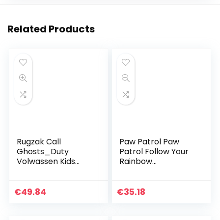
Related Products
Rugzak Call
Paw Patrol Paw
Ghosts_Duty
Patrol Follow Your
Volwassen Kids
Rainbow
Rugzak Dagrugzak
cabinekoffer roze
Schooltas met
38 x 55 x 20 cm,
Lunch Tas en
Violeta, 27x33x11
€
49.84
€
35.18
Potlood Case
cms, Rugzak 33
Combinatie