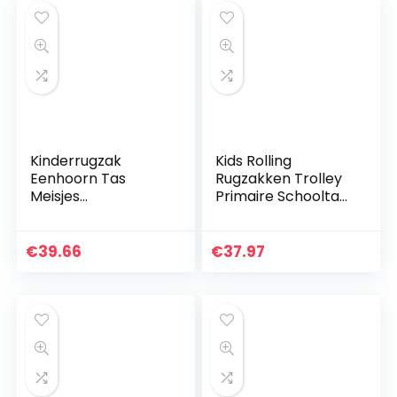
Kinderrugzak
Kids Rolling
Eenhoorn Tas
Rugzakken Trolley
Meisjes
Primaire Schooltas
Schooltassen
Set 3 in 1 met Lunch
Schoolrugzak
Bag Potlood Case
Eenhoorn
voor Jongens
€
39.66
€
37.97
Rugzakken voor
Meisjes Tieners…
Meisjes
Schooltassenset
voor Tiener…