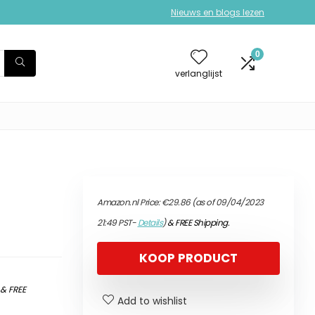
Nieuws en blogs lezen
0
verlanglijst
Amazon.nl Price:
€
29.86
(as of 09/04/2023
21:49 PST-
Details
)
&
FREE Shipping
.
KOOP PRODUCT
)
&
FREE
Add to wishlist