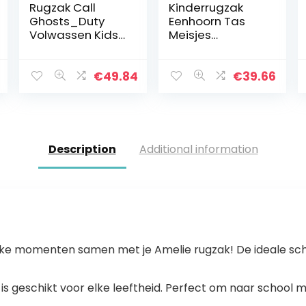
Rugzak Call
Kinderrugzak
Ghosts_Duty
Eenhoorn Tas
Volwassen Kids
Meisjes
Rugzak
Schooltassen
Dagrugzak
Schoolrugzak
Schooltas met
Eenhoorn
€
49.84
€
39.66
Lunch Tas en
Rugzakken voor
Potlood Case
Meisjes
Combinatie
Schooltassenset
voor Tiener…
Description
Additional information
l leuke momenten samen met je Amelie rugzak! De ideale sc
k is geschikt voor elke leeftheid. Perfect om naar schoo