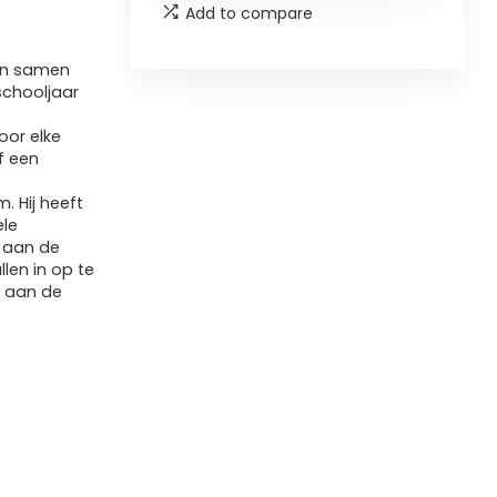
Add to compare
ten samen
schooljaar
oor elke
f een
. Hij heeft
ele
k aan de
len in op te
e aan de