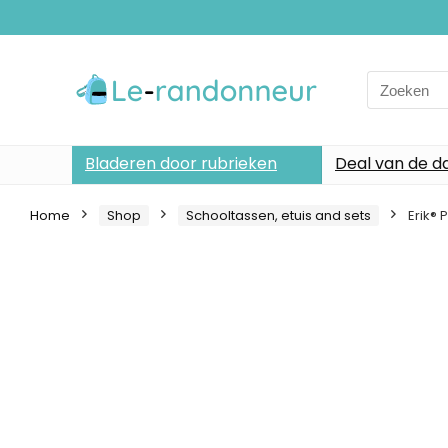
Search
for:
Bladeren door rubrieken
Deal van de d
Home
Shop
Schooltassen, etuis and sets
Erik®