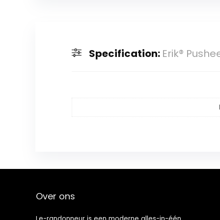
Specification:
Erik® Pushe
Over ons
Le-randonneur is een moderne alles-in-één