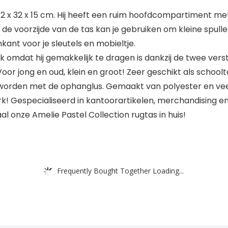
 x 32 x 15 cm. Hij heeft een ruim hoofdcompartiment met s
n de voorzijde van de tas kan je gebruiken om kleine spul
ant voor je sleutels en mobieltje.
ik omdat hij gemakkelijk te dragen is dankzij de twee v
Voor jong en oud, klein en groot! Zeer geschikt als school
worden met de ophanglus. Gemaakt van polyester en veel 
merk! Gespecialiseerd in kantoorartikelen, merchandising 
aal onze Amelie Pastel Collection rugtas in huis!
Frequently Bought Together Loading...