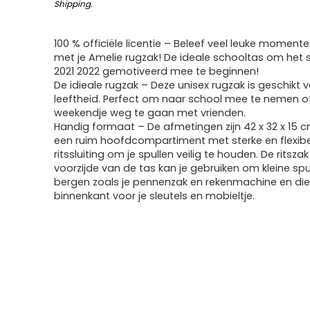
Shipping
.
100 % officiële licentie – Beleef veel leuke momen
met je Amelie rugzak! De ideale schooltas om het 
2021 2022 gemotiveerd mee te beginnen!
De idieale rugzak – Deze unisex rugzak is geschikt v
leeftheid. Perfect om naar school mee te nemen o
weekendje weg te gaan met vrienden.
Handig formaat – De afmetingen zijn 42 x 32 x 15 cm
een ruim hoofdcompartiment met sterke en flexib
ritssluiting om je spullen veilig te houden. De ritsza
voorzijde van de tas kan je gebruiken om kleine spul
bergen zoals je pennenzak en rekenmachine en di
binnenkant voor je sleutels en mobieltje.