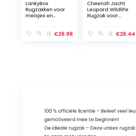
LankyBox
Cheetah Jacht
Rugzakken voor
Leopard Wildlife
meisjes en
Rugzak voor
jongens,
Meisje Jongen
schooltas,
Kleuterschool
karikatuur, foxy
Tas Kinderen
€
26.98
€
26.44
and Boxy rugzak
Mini Reizen
voor kinderen,
Dagrugzak
schooltas…
Basisschool…
100 % officiële licentie – Beleef vee
gemotiveerd mee te beginnen!
De idieale rugzak – Deze unisex rugza