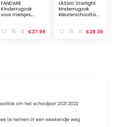
FANDARE
LÄSSIG Starlight
Kinderrugzak
kinderrugzak
voor meisjes,
kleuterschooltas
schoolrugzak
met borstband
voor kinderen,
vanaf 3 jaar 27
schooltas voor
cm, magenta,
€
37.99
€
28.36
school, outdoor,
27 cm, Starlight
reizen,
magenta
dagrugzak met…
hooltas om het schooljaar 2021 2022
l mee te nemen of een weekendje weg