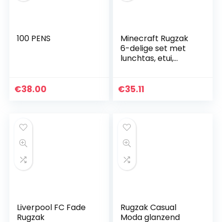
100 PENS
Minecraft Rugzak
6-delige set met
lunchtas, etui,
sleutelhanger,
karabijnhaak,
handdesinfectierfle
€
38.00
€
35.11
s, Minecraft…
Liverpool FC Fade
Rugzak Casual
Rugzak
Moda glanzend