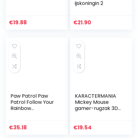
ijskoningin 2
€
19.88
€
21.90
Paw Patrol Paw
KARACTERMANIA
Patrol Follow Your
Mickey Mouse
Rainbow
gamer-rugzak 3D
cabinekoffer roze
(klein), meerkleurig
38 x 55 x 20 cm,
Violeta, 27x33x11
€
35.18
€
19.54
cms, Rugzak 33