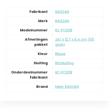
Fabrikant
‎RAGZAN
Merk
‎RAGZAN
Modelnummer
‎RZ-PC008
Afmetingen
‎24.1 x 12.7 x 6.4 cm; 155
pakket
gram
Kleur
‎Blauw
Sluiting
‎Ritssluiting
Onderdeelnummer
‎RZ-PC008
fabrikant
Brand
Merk: RAGZAN