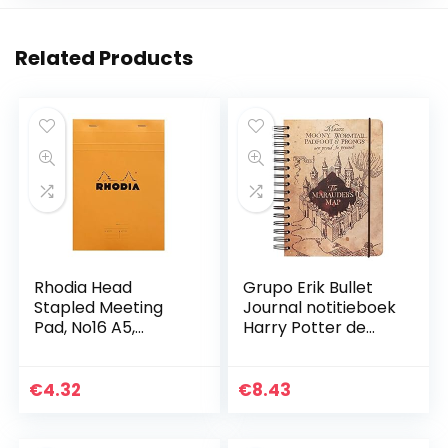
Related Products
Rhodia Head
Grupo Erik Bullet
Stapled Meeting
Journal notitieboek
Pad, No16 A5,
Harry Potter de
voorgedrukt Hoofd
kaart van de
Stapled Meeting
rumdriver –
Pad, Voorgedrukt
hardcover
€
4.32
€
8.43
A5 ORANJE
notitieblok A5
ringband…