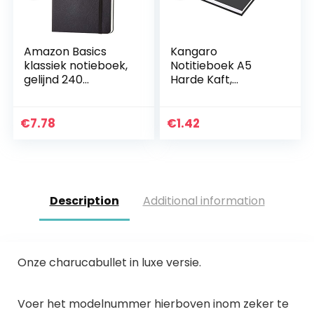
Amazon Basics
Kangaro
klassiek notieboek,
Notitieboek A5
gelijnd 240
Harde Kaft,
pagina’s, groot (12,7
Gelinieerd, K-5519,
x 21 cm)
80 Gram, 80
Pagina’S Gelinieerd
€
7.78
€
1.42
Met Zijlijn, Zwart,
21.7×15.5×1
Description
Additional information
Onze charucabullet in luxe versie.
Voer het modelnummer hierboven inom zeker te