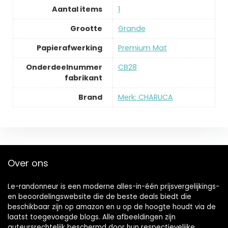
Aantal items
‎1
Grootte
‎Grande
Papierafwerking
‎Premium Mat
Onderdeelnummer
‎CB28
fabrikant
Brand
Merk: CHARUCA
Over ons
Le-randonneur is een moderne alles-in-één prijsvergelijkings-
en beoordelingswebsite die de beste deals biedt die
beschikbaar zijn op amazon en u op de hoogte houdt via de
laatst toegevoegde blogs. Alle afbeeldingen zijn
auteursrechtelijk beschermd door hun respectievelijke