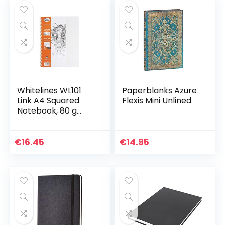
Whitelines WL101
Paperblanks Azure
Link A4 Squared
Flexis Mini Unlined
Notebook, 80 g
papier, 60 vellen
€
16.45
€
14.95