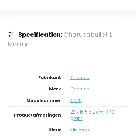
Specification:
Charucabullet L
Minimal
Fabrikant
‎Charuca
Merk
‎Charuca
Modelnummer
‎CB28
‎22 x 16.5 x 2 cm; 540
Productafmetingen
gram
Kleur
‎Minimaal.