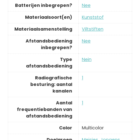
Batterijen inbegrepen?
‎Nee
Materiaalsoort(en)
‎Kunststof
Materiaalsamenstelling
‎Viltstiften
Afstandsbediening
‎Nee
inbegrepen?
Type
‎Nein
afstandsbediening
Radiografische
‎1
besturing: aantal
kanalen
Aantal
‎1
frequentiebanden van
afstandsbediening
Color
‎Multicolor
Doelgroep
‎Meisjes, Jongens