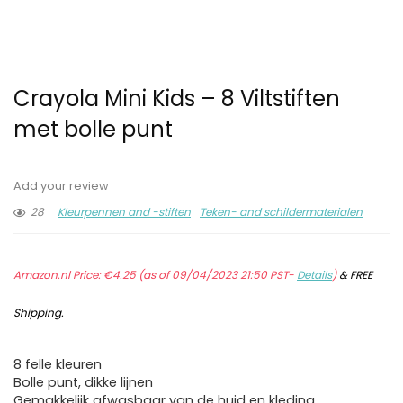
Crayola Mini Kids – 8 Viltstiften
met bolle punt
Add your review
28
Kleurpennen and -stiften
Teken- and schildermaterialen
Amazon.nl Price:
€
4.25
(as of 09/04/2023 21:50 PST-
Details
)
&
FREE
Shipping
.
8 felle kleuren
Bolle punt, dikke lijnen
Gemakkelijk afwasbaar van de huid en kleding