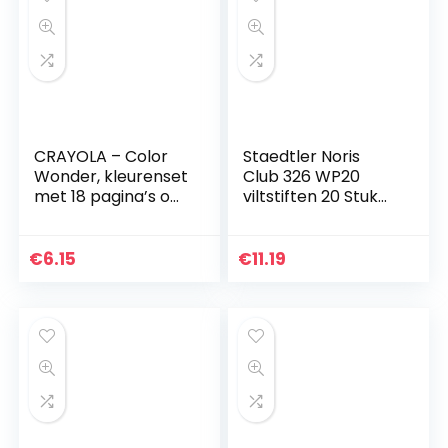
CRAYOLA – Color
Staedtler Noris
Wonder, kleurenset
Club 326 WP20
met 18 pagina’s om
viltstiften 20 Stuk
in te kleuren en 5
multicolor
stiften zonder
vlekken, motief
€
6.15
€
11.19
boerderij…