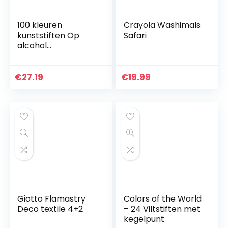
100 kleuren
Crayola Washimals
kunststiften Op
Safari
alcohol
gebaseerde
markers, dubbele
tips Op alcohol
€
27.19
€
19.99
gebaseerde
markers,
professionele…
Giotto Flamastry
Colors of the World
Deco textile 4+2
– 24 Viltstiften met
kegelpunt