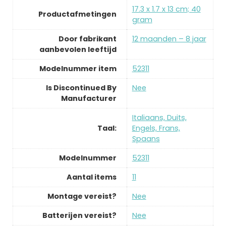
‎17.3 x 1.7 x 13 cm; 40
Productafmetingen
gram
Door fabrikant
‎12 maanden – 8 jaar
aanbevolen leeftijd
Modelnummer item
‎52311
Is Discontinued By
‎Nee
Manufacturer
‎Italiaans, Duits,
Taal:
Engels, Frans,
Spaans
Modelnummer
‎52311
Aantal items
‎11
Montage vereist?
‎Nee
Batterijen vereist?
‎Nee