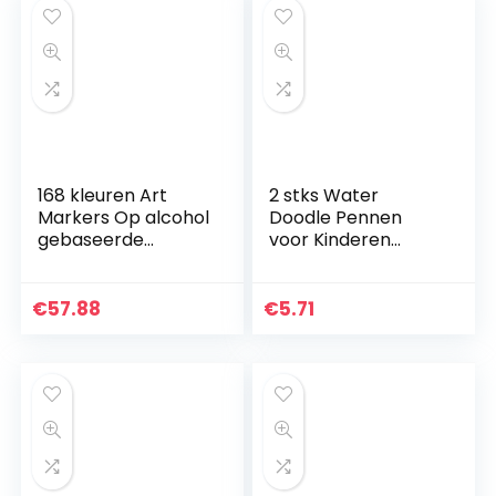
168 kleuren Art
2 stks Water
Markers Op alcohol
Doodle Pennen
gebaseerde
voor Kinderen
markers, Dual Tips
Magische
Markers op
Schildermat
alcoholbasis,
Kleurpennen voor
€
57.88
€
5.71
professionele
Tekenmatten
kunstmarkers
Schilderen Boards
met…