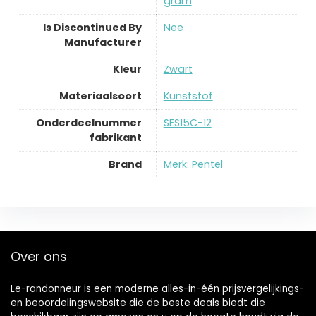
gram
Is Discontinued By
‎Nee
Manufacturer
Kleur
‎Zwart
Materiaalsoort
‎Kunststof
Onderdeelnummer
‎SES15C-12
fabrikant
Brand
Merk: Pentel
Over ons
Le-randonneur is een moderne alles-in-één prijsvergelijkings-
en beoordelingswebsite die de beste deals biedt die