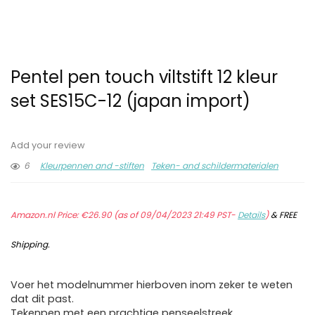
Pentel pen touch viltstift 12 kleur
set SES15C-12 (japan import)
Add your review
6
Kleurpennen and -stiften
Teken- and schildermaterialen
Amazon.nl Price:
€
26.90
(as of 09/04/2023 21:49 PST-
Details
)
&
FREE
Shipping
.
Voer het modelnummer hierboven inom zeker te weten
dat dit past.
Tekenpen met een prachtige penseelstreek