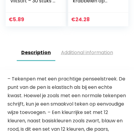
Viltstift – 30 stuks –
krabbelen op
met 30
waterbasis,
verschillende
officieel Tomy-
kleuren
tekenbord voor
€
5.89
€
24.28
schilderen en
tekenen op
waterbasis…
Description
Additional information
– Tekenpen met een prachtige penseelstreek. De
punt van de pen is elastisch als bij een echte
kwast. Hoewel je zoals met een normale tekenpen
schrijft, kun je een smaakvol teken op eenvoudige
wijze toevoegen. – Een kleurrijke set met 12
kleuren, naast basiskleuren zoals zwart, blauw en
rood, is dit een set van 12 kleuren, die paars,