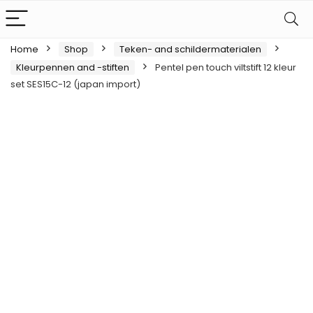
Home
Shop
Teken- and schildermaterialen
Kleurpennen and -stiften
Pentel pen touch viltstift 12 kleur
set SES15C-12 (japan import)