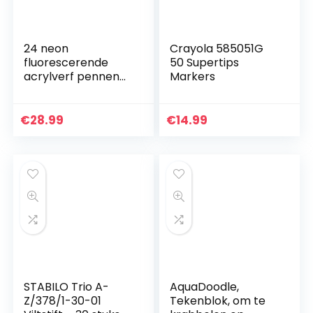
24 neon
Crayola 585051G
fluorescerende
50 Supertips
acrylverf pennen
Markers
markerset 0,7 mm
extra fijne en 3,0
mm middelgrote
€
28.99
€
14.99
puntcombinatie
voor rotsen…
STABILO Trio A-
AquaDoodle,
Z/378/1-30-01
Tekenblok, om te