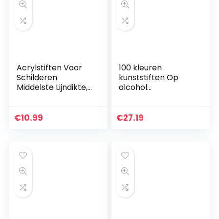
Acrylstiften Voor
100 kleuren
Schilderen
kunststiften Op
Middelste Lijndikte,
alcohol
12 kleuren
gebaseerde
Waterbestendig
markers, dubbele
Permanente Acryl
tips Op alcohol
€
10.99
€
27.19
Stiften
gebaseerde
Markeerstiften…
markers,
professionele…