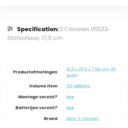
Specification:
3 Claveles 00033-
Stofschaar, 17,5 cm
‎16.21 x 25.6 x 7.59 cm; 40
Productafmetingen
gram
Volume item
‎125 Milliliters
Montage vereist?
‎Nee
Batterijen vereist?
‎Nee
Brand
Merk: 3 Claveles