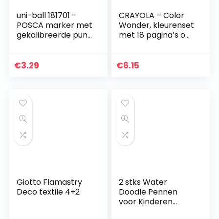
uni-ball 181701 –
CRAYOLA – Color
POSCA marker met
Wonder, kleurenset
gekalibreerde punt,
met 18 pagina’s om
wit
in te kleuren en 5
stiften zonder
vlekken, motief
€
3.29
€
6.15
boerderij…
Giotto Flamastry
2 stks Water
Deco textile 4+2
Doodle Pennen
voor Kinderen
Magische