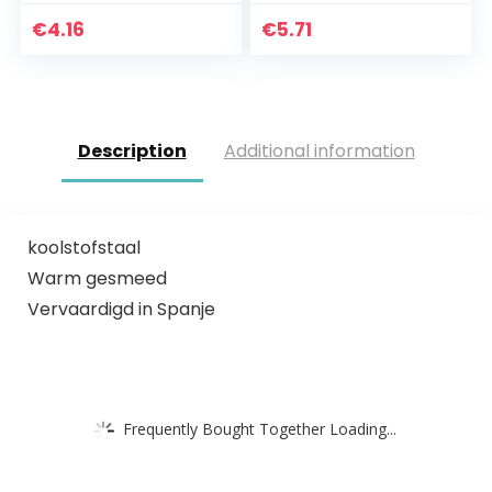
Schildermat
Kleurpennen voor
€
4.16
€
5.71
Tekenmatten
Schilderen Boards
Description
Additional information
koolstofstaal
Warm gesmeed
Vervaardigd in Spanje
Frequently Bought Together Loading...