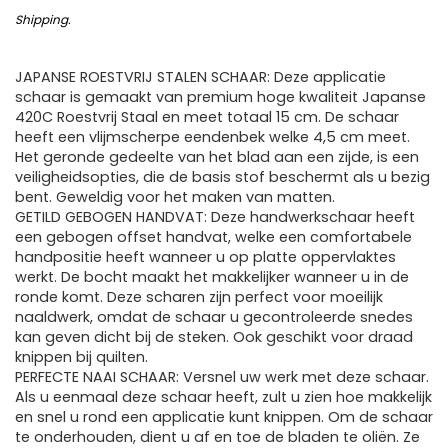
Shipping
.
JAPANSE ROESTVRIJ STALEN SCHAAR: Deze applicatie
schaar is gemaakt van premium hoge kwaliteit Japanse
420C Roestvrij Staal en meet totaal 15 cm. De schaar
heeft een vlijmscherpe eendenbek welke 4,5 cm meet.
Het geronde gedeelte van het blad aan een zijde, is een
veiligheidsopties, die de basis stof beschermt als u bezig
bent. Geweldig voor het maken van matten.
GETILD GEBOGEN HANDVAT: Deze handwerkschaar heeft
een gebogen offset handvat, welke een comfortabele
handpositie heeft wanneer u op platte oppervlaktes
werkt. De bocht maakt het makkelijker wanneer u in de
ronde komt. Deze scharen zijn perfect voor moeilijk
naaldwerk, omdat de schaar u gecontroleerde snedes
kan geven dicht bij de steken. Ook geschikt voor draad
knippen bij quilten.
PERFECTE NAAI SCHAAR: Versnel uw werk met deze schaar.
Als u eenmaal deze schaar heeft, zult u zien hoe makkelijk
en snel u rond een applicatie kunt knippen. Om de schaar
te onderhouden, dient u af en toe de bladen te oliën. Ze