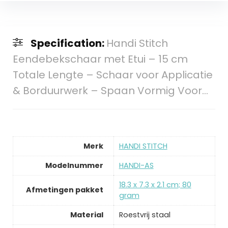
Specification:
Handi Stitch
Eendebekschaar met Etui – 15 cm
Totale Lengte – Schaar voor Applicatie
& Borduurwerk – Spaan Vormig Voor…
Merk
‎HANDI STITCH
Modelnummer
‎HANDI-AS
‎18.3 x 7.3 x 2.1 cm; 80
Afmetingen pakket
gram
Material
‎Roestvrij staal