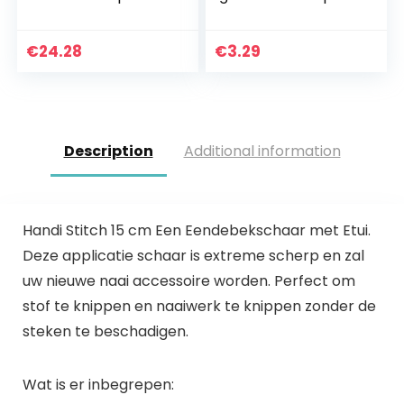
waterbasis,
wit
officieel Tomy-
tekenbord voor
€
24.28
€
3.29
schilderen en
tekenen op
waterbasis…
Description
Additional information
Handi Stitch 15 cm Een Eendebekschaar met Etui.
Deze applicatie schaar is extreme scherp en zal
uw nieuwe naai accessoire worden. Perfect om
stof te knippen en naaiwerk te knippen zonder de
steken te beschadigen.
Wat is er inbegrepen: