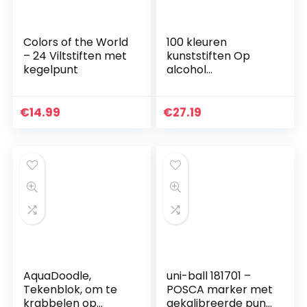
Colors of the World
100 kleuren
– 24 Viltstiften met
kunststiften Op
kegelpunt
alcohol
gebaseerde
markers, dubbele
tips Op alcohol
€
14.99
€
27.19
gebaseerde
markers,
professionele…
AquaDoodle,
uni-ball 181701 –
Tekenblok, om te
POSCA marker met
krabbelen op
gekalibreerde punt,