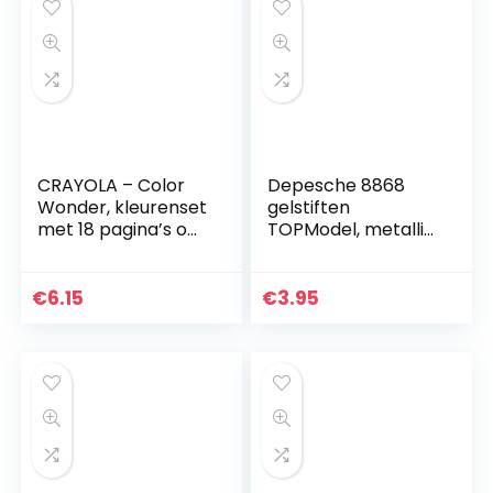
CRAYOLA – Color
Depesche 8868
Wonder, kleurenset
gelstiften
met 18 pagina’s om
TOPModel, metallic
in te kleuren en 5
kleuren, set van 4
stiften zonder
vlekken, motief
€
6.15
€
3.95
boerderij…