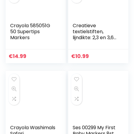
Crayola 585051G
Creatieve
50 Supertips
textielstiften,
Markers
lijndikte: 2,3 en 3,6
mm, gesorteerde
kleuren, 20 stuks
€
14.99
€
10.99
Crayola Washimals
Ses 00299 My First
Safari
Baby Markers 8st