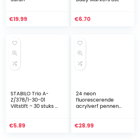
€
19.99
€
6.70
STABILO Trio A-
24 neon
Z/378/1-30-01
fluorescerende
Viltstift – 30 stuks –
acrylverf pennen
met 30
markerset 0,7 mm
verschillende
extra fijne en 3,0
kleuren
mm middelgrote
€
5.89
€
28.99
puntcombinatie
voor rotsen…