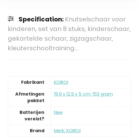
Specification:
Knutselschaar voor
kinderen, set van 8 stuks, kinderschaar,
gekartelde schaar, zigzagschaar,
kleuterschooltraining…
Fabrikant
‎KOIROI
Afmetingen
‎19.9 x 12.9 x 5 cm; 153 gram
pakket
Batterijen
‎Nee
vereist?
Brand
Merk: KOIROI