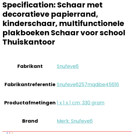
Specification:
Schaar met
decoratieve papierrand,
kinderschaar, multifunctionele
plakboeken Schaar voor school
Thuiskantoor
Fabrikant
‎Snufeve6
Fabrikantreferentie
‎Snufeve6257mqdibe45616
Productafmetingen
‎1 x 1 x 1 cm; 330 gram
Brand
Merk: Snufeve6