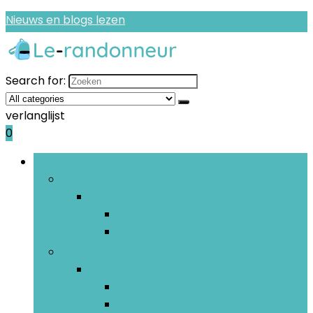
Nieuws en blogs lezen
Search for:
verlanglijst
0
Bladeren door rubrieken
Hulpmiddelen leerkrachten
Hulpmiddelen leerkrachten
Beloningsstickers and incentives
Lerarenschriften and -agenda’s
Hulpmiddelen voor lessen
Hulpmiddelen voor lessen
Geografie
Lezen and schrijven