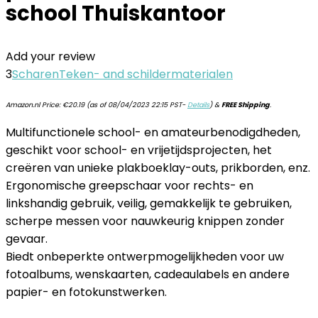
school Thuiskantoor
Add your review
3
Scharen
Teken- and schildermaterialen
Amazon.nl Price:
€
20.19
(as of 08/04/2023 22:15 PST-
Details
)
&
FREE Shipping
.
Multifunctionele school- en amateurbenodigdheden,
geschikt voor school- en vrijetijdsprojecten, het
creëren van unieke plakboeklay-outs, prikborden, enz.
Ergonomische greepschaar voor rechts- en
linkshandig gebruik, veilig, gemakkelijk te gebruiken,
scherpe messen voor nauwkeurig knippen zonder
gevaar.
Biedt onbeperkte ontwerpmogelijkheden voor uw
fotoalbums, wenskaarten, cadeaulabels en andere
papier- en fotokunstwerken.