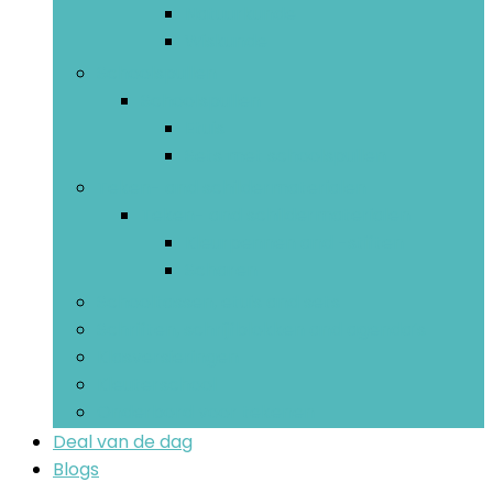
Natuurkunde
Wiskunde
Schoolspullen
Schoolspullen
Etuis
Sets met schoolspullen
Teken- and schildermaterialen
Teken- and schildermaterialen
Kleurpennen and -stiften
Scharen
Schooltassen, etuis and sets
Schriften, schrijfblokken and agenda’s
Klasversieringen
Kleuterschool
Onderbord voor tekenen
Deal van de dag
Blogs