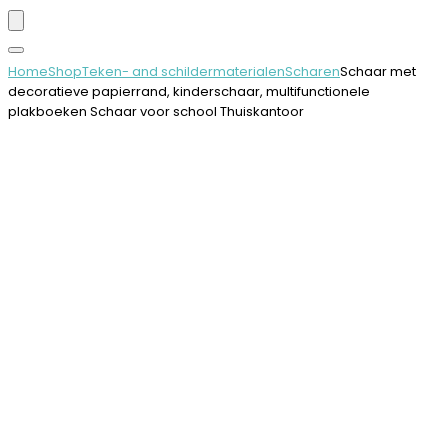
Home
Shop
Teken- and schildermaterialen
Scharen
Schaar met
decoratieve papierrand, kinderschaar, multifunctionele
plakboeken Schaar voor school Thuiskantoor