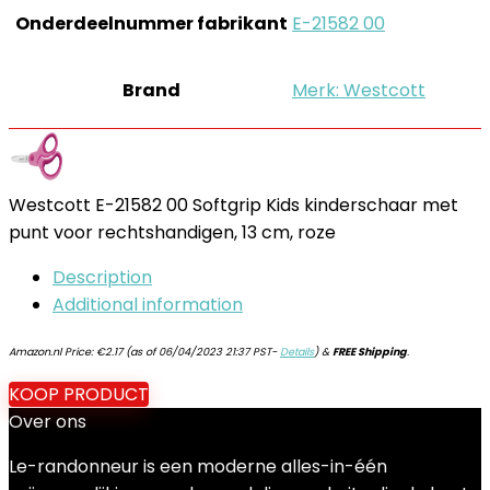
Onderdeelnummer fabrikant
‎E-21582 00
Brand
Merk: Westcott
Westcott E-21582 00 Softgrip Kids kinderschaar met
punt voor rechtshandigen, 13 cm, roze
Description
Additional information
Amazon.nl Price:
€
2.17
(as of 06/04/2023 21:37 PST-
Details
)
&
FREE Shipping
.
KOOP PRODUCT
Over ons
Le-randonneur is een moderne alles-in-één