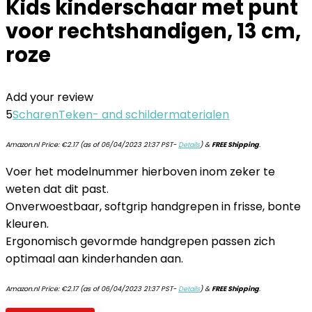
Kids kinderschaar met punt
voor rechtshandigen, 13 cm,
roze
Add your review
5
Scharen
Teken- and schildermaterialen
Amazon.nl Price:
€
2.17
(as of 06/04/2023 21:37 PST-
Details
)
&
FREE Shipping
.
Voer het modelnummer hierboven inom zeker te
weten dat dit past.
Onverwoestbaar, softgrip handgrepen in frisse, bonte
kleuren.
Ergonomisch gevormde handgrepen passen zich
optimaal aan kinderhanden aan.
Amazon.nl Price:
€
2.17
(as of 06/04/2023 21:37 PST-
Details
)
&
FREE Shipping
.