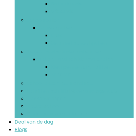
Natuurkunde
Wiskunde
Schoolspullen
Schoolspullen
Etuis
Sets met schoolspullen
Teken- and schildermaterialen
Teken- and schildermaterialen
Kleurpennen and -stiften
Scharen
Schooltassen, etuis and sets
Schriften, schrijfblokken and agenda’s
Klasversieringen
Kleuterschool
Onderbord voor tekenen
Deal van de dag
Blogs