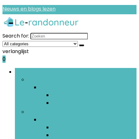
Nieuws en blogs lezen
Search for:
verlanglijst
0
Bladeren door rubrieken
Hulpmiddelen leerkrachten
Hulpmiddelen leerkrachten
Beloningsstickers and incentives
Lerarenschriften and -agenda’s
Hulpmiddelen voor lessen
Hulpmiddelen voor lessen
Geografie
Lezen and schrijven