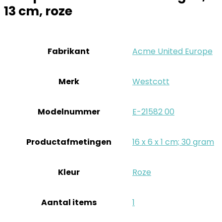
13 cm, roze
Fabrikant
‎Acme United Europe
Merk
‎Westcott
Modelnummer
‎E-21582 00
Productafmetingen
‎16 x 6 x 1 cm; 30 gram
Kleur
‎Roze
Aantal items
‎1