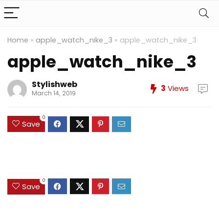
Home
»
apple_watch_nike_3
»
apple_watch_nike_3
apple_watch_nike_3
Stylishweb
3
Views
March 14, 2019
0
Save
0
Save