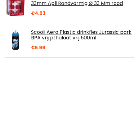
33mm Apli Rondvormig Ø 33 Mm rood
€
4.53
Scooli Aero Plastic drinkfles Jurassic park
BPA vrij pthalaat vrij 500ml
€
5.99
Organische chemie Moleculaire modelkit,
chemie Moleculair model Student en
leraar Set Moleculair model voor leren
van…
€
22.79
Math Geometry Kit Set Math Geometry
Kit Set van 8 stks Inclusief linialen
PROTRUCTOR COMPUX POTLUISGIER WIER
VOOR…
€
25.65