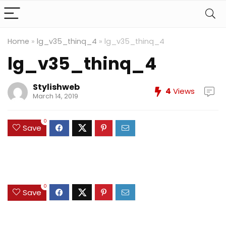
Home
»
lg_v35_thinq_4
»
lg_v35_thinq_4
lg_v35_thinq_4
Stylishweb
4
Views
March 14, 2019
0
Save
0
Save