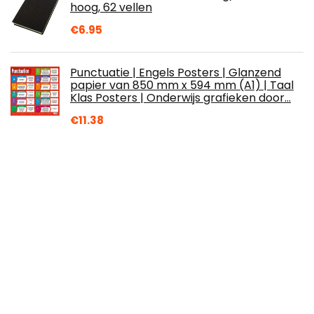
hoog, 62 vellen
€
6.95
Punctuatie | Engels Posters | Glanzend
papier van 850 mm x 594 mm (A1) | Taal
Klas Posters | Onderwijs grafieken door…
€
11.38
Headu-Flashcards Easy English MU23790
€
14.81
DZD DJ-KL 30kg/1g-75kg/2g-150kg/5g-
300kg/10g platformweegschaal met
bluetooth, net- en batterijvoeding,
geproduceerd…
€
169.99