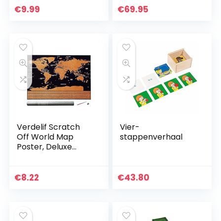
posterformaat 84
magnetische
€
9.99
€
69.95
x 60 kras
pinnen I Markeer
wereldkaart…
uw
reisbestemmingen
I verzamel foto’s en
magneten I
Magneetposter DIN
A1 – wereldkaart
Verdelif Scratch
Vier-
Off World Map
stappenverhaal
Poster, Deluxe
Internationale
Reiskaart van de
Wereld zijn vlaggen
€
8.22
€
43.80
Gepersonaliseerde
…