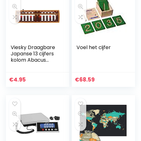
Viesky Draagbare
Voel het cijfer
Japanse 13 cijfers
kolom Abacus
rekenkundige
Soroban
Caculating School
€
4.95
€
68.59
wiskunde leren tool