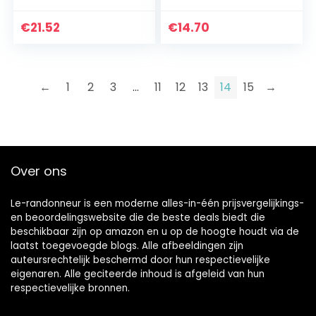
x 57 cm
x 59 cm
€
21.52
€
14.70
←
1
2
3
…
11
12
13
14
15
→
Over ons
Le-randonneur is een moderne alles-in-één prijsvergelijkings-
en beoordelingswebsite die de beste deals biedt die
beschikbaar zijn op amazon en u op de hoogte houdt via de
laatst toegevoegde blogs. Alle afbeeldingen zijn
auteursrechtelijk beschermd door hun respectievelijke
eigenaren. Alle geciteerde inhoud is afgeleid van hun
respectievelijke bronnen.