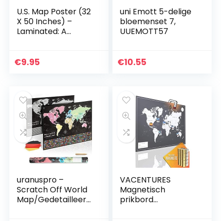
U.S. Map Poster (32
uni Emott 5-delige
X 50 Inches) –
bloemenset 7,
Laminated: A
UUEMOTT57
Quickstudy
Reference
€
9.95
€
10.55
uranuspro –
VACENTURES
Scratch Off World
Magnetisch
Map/Gedetailleerd
prikbord
e wereldkaart om
wereldkaart
te krassen in XXL-
XL”DARK” incl. 2 x 15