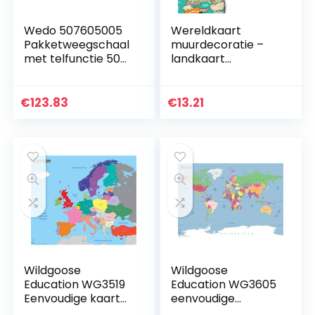
Wedo 507605005
Wereldkaart
Pakketweegschaal
muurdecoratie –
met telfunctie 50
landkaart
Plus incl. voeding,
muurschildering
50 kg/5 g
design motief XXL
poster – Design
€
123.83
€
13.21
Style World map
(120 x 80 cm…
Wildgoose
Wildgoose
Education WG3519
Education WG3605
Eenvoudige kaart
eenvoudige
van Europa, 67 cm
wereldkaart, 84 cm