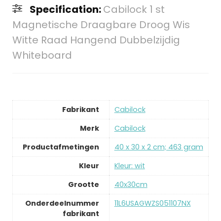
Specification:
Cabilock 1 st
Magnetische Draagbare Droog Wis
Witte Raad Hangend Dubbelzijdig
Whiteboard
Fabrikant
‎Cabilock
Merk
‎Cabilock
Productafmetingen
‎40 x 30 x 2 cm; 463 gram
Kleur
‎Kleur: wit
Grootte
‎40x30cm
Onderdeelnummer
‎11L6USAGWZS051107NX
fabrikant