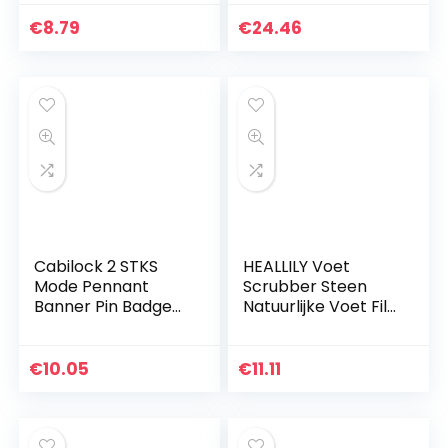
Afstand Warm
zithoudingcorrecto
Herinnering
r studenten
€
8.79
€
24.46
Waterdichte
houdingscorrector
Vloersticker voor…
…
Cabilock 2 STKS
HEALLILY Voet
Mode Pennant
Scrubber Steen
Banner Pin Badge
Natuurlijke Voet File
Broche Opslag
Hard Skin Eelt
Vlag Canvas Muur
Peeling Remover
Opknoping Banner
Voor Voeten En
€
10.05
€
11.11
voor Thuis Dorm
Handen 2 Stuks
Decoratie…
(Zoals)