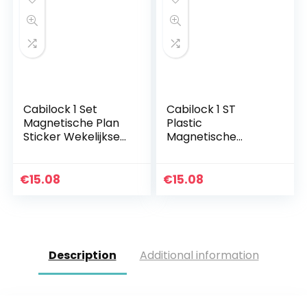
Cabilock 1 Set
Cabilock 1 ST
Magnetische Plan
Plastic
Sticker Wekelijkse
Magnetische
Plan Sticker
Whiteboard
Schema Board
Opknoping Wit
voor Thuiskantoor
Board Message
€
15.08
€
15.08
Board Creatieve
Schrijven Board
voor Home…
Description
Additional information