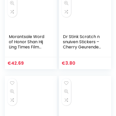
Morantsale Word
Dr Stink Scratch n
of Honor Shan Hij
snuiven Stickers –
Ling Times Film
Cherry Geurende
Magazine
Beloning Stickers –
Schilderen Album
Verzamelbaar
Boek Zhang
€
42.69
€
3.80
Zhehan,Gong Jun
Figuur Fotoalbum…