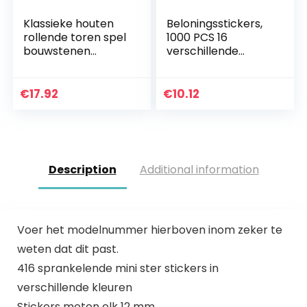
Klassieke houten
Beloningsstickers,
rollende toren spel
1000 PCS 16
bouwstenen
verschillende
geschikt voor
ontwerpen leraar
kinderen en
beloning stickers
volwassenen, grote
voor kinderen,
€
17.92
€
10.12
gezinnen, feesten…
schoolstickers
voor…
Description
Additional information
Voer het modelnummer hierboven inom zeker te
weten dat dit past.
416 sprankelende mini ster stickers in
verschillende kleuren
Stickers meten elk 12 mm