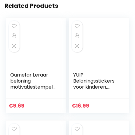
Related Products
Oumefar Leraar
YUIP
beloning
Beloningsstickers
motivatiestempel
voor kinderen,
leraar postzegels
beloningsstickers
leraar stempel inkt
voor leraren, 800
lof beloning
stuks cartoon-
€
9.69
€
16.99
postzegels
anime-stickers, rol
wenskaart student
voor…