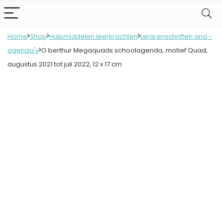
Home
Shop
Hulpmiddelen leerkrachten
Lerarenschriften and -
agenda's
O berthur Megaquads schoolagenda, motief Quad,
augustus 2021 tot juli 2022, 12 x 17 cm