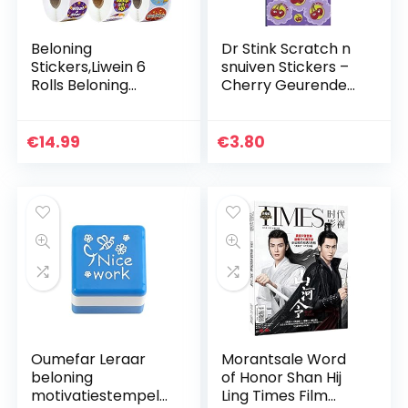
Beloning
Dr Stink Scratch n
Stickers,Liwein 6
snuiven Stickers –
Rolls Beloning
Cherry Geurende
Stickers voor Kids
Beloning Stickers –
School Stickers
Verzamelbaar
voor Leraar
€
14.99
€
3.80
Klaslokaal Potty
Training…
Oumefar Leraar
Morantsale Word
beloning
of Honor Shan Hij
motivatiestempel
Ling Times Film