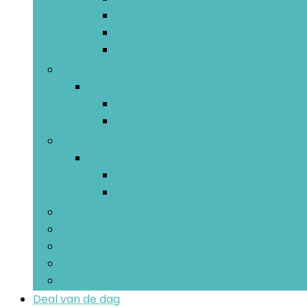
Lezen and schrijven
Natuurkunde
Wiskunde
Schoolspullen
Schoolspullen
Etuis
Sets met schoolspullen
Teken- and schildermaterialen
Teken- and schildermaterialen
Kleurpennen and -stiften
Scharen
Schooltassen, etuis and sets
Schriften, schrijfblokken and agenda’s
Klasversieringen
Kleuterschool
Onderbord voor tekenen
Deal van de dag