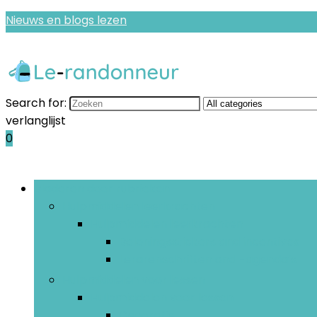
Nieuws en blogs lezen
Search for:
verlanglijst
0
Bladeren door rubrieken
Hulpmiddelen leerkrachten
Hulpmiddelen leerkrachten
Beloningsstickers and incentives
Lerarenschriften and -agenda’s
Hulpmiddelen voor lessen
Hulpmiddelen voor lessen
Geografie