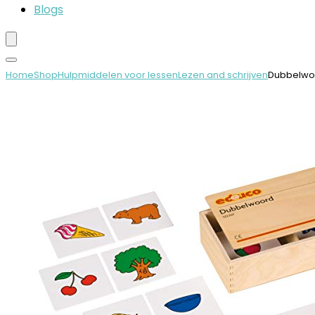
Blogs
Home
Shop
Hulpmiddelen voor lessen
Lezen and schrijven
Dubbelwoo