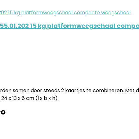
055.01.202 15 kg platformweegschaal comp
woorden samen door steeds 2 kaartjes te combineren. Met
4 x 13 x 6 cm (l x b x h).
co