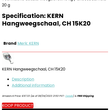
20 g
Specification:
KERN
Hangweegschaal, CH 15K20
Brand
Merk: KERN
KERN Hangweegschaal, CH 15K20
Description
Additional information
Amazon.nl Price:
€
67.33
(as of 08/04/2023 21:53 PST-
Details
)
&
FREE Shipping
.
KOOP PRODUCT