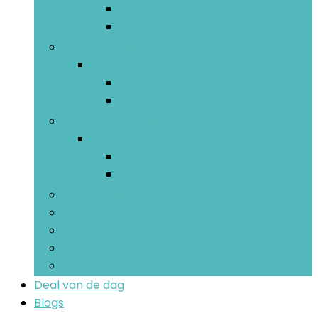
Natuurkunde
Wiskunde
Schoolspullen
Schoolspullen
Etuis
Sets met schoolspullen
Teken- and schildermaterialen
Teken- and schildermaterialen
Kleurpennen and -stiften
Scharen
Schooltassen, etuis and sets
Schriften, schrijfblokken and agenda’s
Klasversieringen
Kleuterschool
Onderbord voor tekenen
Deal van de dag
Blogs