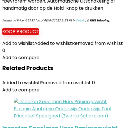
“bevroren” worden. Automatische uitschakeling of
handmatig door op de Hold-knop te drukken
Amazon.nl Price:
€
67.33
(as of 08/04/2023 21:53 PST-
Details
)
&
FREE Shipping
.
KOOP PRODUCT
Add to wishlist
Added to wishlist
Removed from wishlist
0
Add to compare
Related Products
Added to wishlist
Removed from wishlist
0
Add to compare