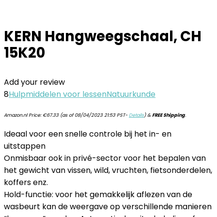
KERN Hangweegschaal, CH
15K20
Add your review
8
Hulpmiddelen voor lessen
Natuurkunde
Amazon.nl Price:
€
67.33
(as of 08/04/2023 21:53 PST-
Details
)
&
FREE Shipping
.
Ideaal voor een snelle controle bij het in- en
uitstappen
Onmisbaar ook in privé-sector voor het bepalen van
het gewicht van vissen, wild, vruchten, fietsonderdelen,
koffers enz.
Hold-functie: voor het gemakkelijk aflezen van de
wasbeurt kan de weergave op verschillende manieren