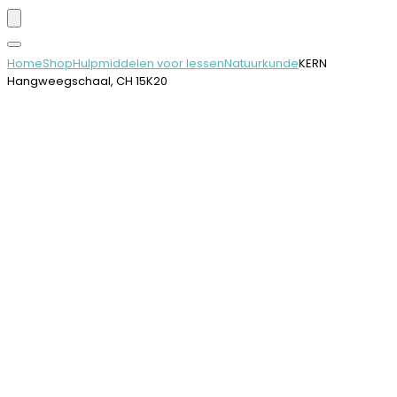
Home
Shop
Hulpmiddelen voor lessen
Natuurkunde
KERN
Hangweegschaal, CH 15K20