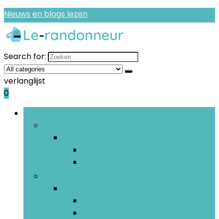
Nieuws en blogs lezen
Search for:
verlanglijst
0
Bladeren door rubrieken
Hulpmiddelen leerkrachten
Hulpmiddelen leerkrachten
Beloningsstickers and incentives
Lerarenschriften and -agenda’s
Hulpmiddelen voor lessen
Hulpmiddelen voor lessen
Geografie
Lezen and schrijven