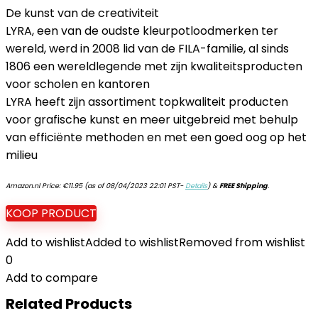
De kunst van de creativiteit
LYRA, een van de oudste kleurpotloodmerken ter
wereld, werd in 2008 lid van de FILA-familie, al sinds
1806 een wereldlegende met zijn kwaliteitsproducten
voor scholen en kantoren
LYRA heeft zijn assortiment topkwaliteit producten
voor grafische kunst en meer uitgebreid met behulp
van efficiënte methoden en met een goed oog op het
milieu
Amazon.nl Price:
€
11.95
(as of 08/04/2023 22:01 PST-
Details
)
&
FREE Shipping
.
KOOP PRODUCT
Add to wishlist
Added to wishlist
Removed from wishlist
0
Add to compare
Related Products