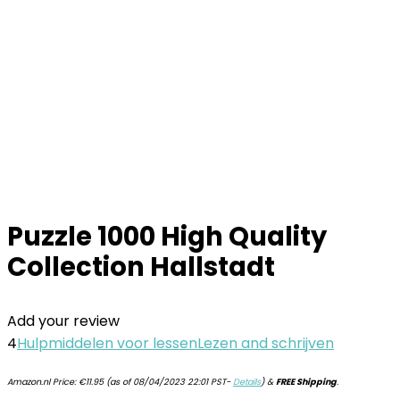
Puzzle 1000 High Quality
Collection Hallstadt
Add your review
4
Hulpmiddelen voor lessen
Lezen and schrijven
Amazon.nl Price:
€
11.95
(as of 08/04/2023 22:01 PST-
Details
)
&
FREE Shipping
.