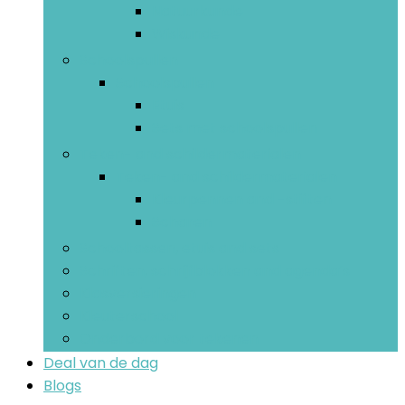
Natuurkunde
Wiskunde
Schoolspullen
Schoolspullen
Etuis
Sets met schoolspullen
Teken- and schildermaterialen
Teken- and schildermaterialen
Kleurpennen and -stiften
Scharen
Schooltassen, etuis and sets
Schriften, schrijfblokken and agenda’s
Klasversieringen
Kleuterschool
Onderbord voor tekenen
Deal van de dag
Blogs