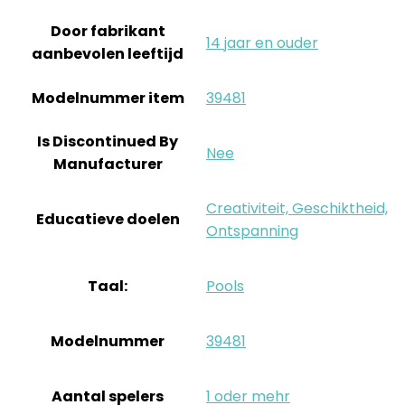
Door fabrikant
‎14 jaar en ouder
aanbevolen leeftijd
Modelnummer item
‎39481
Is Discontinued By
‎Nee
Manufacturer
‎Creativiteit, Geschiktheid,
Educatieve doelen
Ontspanning
Taal:
‎Pools
Modelnummer
‎39481
Aantal spelers
‎1 oder mehr