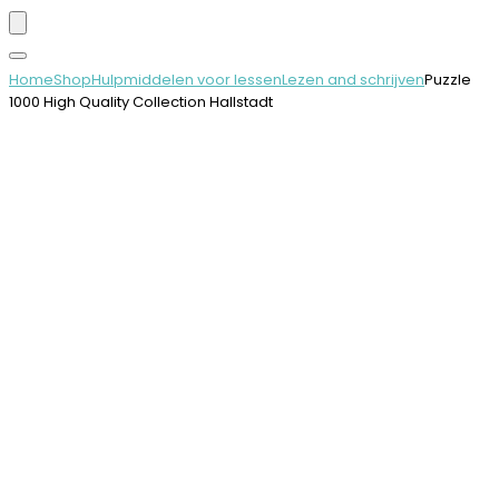
Home
Shop
Hulpmiddelen voor lessen
Lezen and schrijven
Puzzle
1000 High Quality Collection Hallstadt