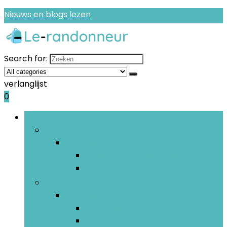
Nieuws en blogs lezen
Search for:
verlanglijst
0
Bladeren door rubrieken
Hulpmiddelen leerkrachten
Hulpmiddelen leerkrachten
Beloningsstickers and incentives
Lerarenschriften and -agenda’s
Hulpmiddelen voor lessen
Hulpmiddelen voor lessen
Geografie
Lezen and schrijven