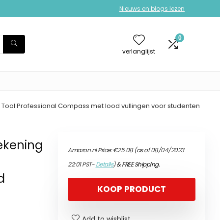
Nieuws en blogs lezen
0
verlanglijst
 Tool Professional Compass met lood vullingen voor studenten
ekening
Amazon.nl Price:
€
25.08
(as of 08/04/2023
22:01 PST-
Details
)
&
FREE Shipping
.
d
KOOP PRODUCT
Add to wishlist