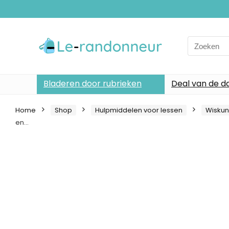
Search
for:
Bladeren door rubrieken
Deal van de d
Home
Shop
Hulpmiddelen voor lessen
Wisku
en…