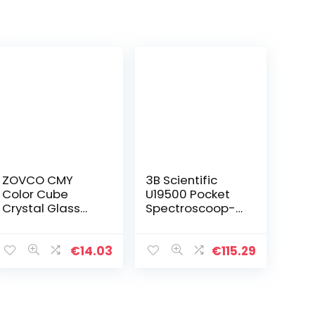
ZOVCO CMY
3B Scientific
Color Cube
U19500 Pocket
Crystal Glass
Spectroscoop-
Cube Prism,
eenvoudig en
Multi-Color
snel onderzoek
Optisch Glas
van zichtbaar
€
14.03
€
115.29
Prism, RGB
spectrum van
Dispersie
licht
Prisma, Multi-
Color Desktop…