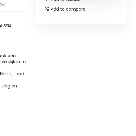
nde
Add to compare
&
FREE
 ook een
kelijk in te
 Head, Lead
oudig en