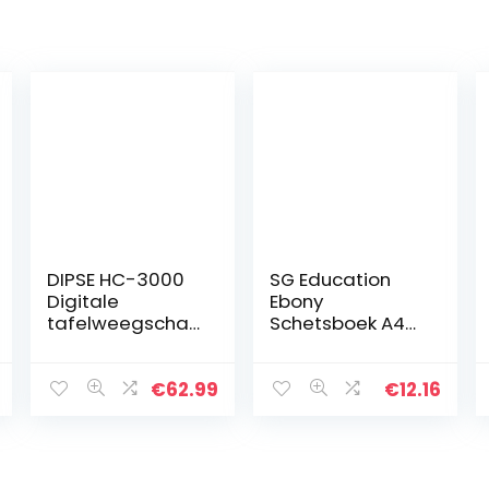
DIPSE HC-3000
SG Education
Digitale
Ebony
tafelweegscha
Schetsboek A4
al met 3 kg en
150g/m²
0,1 g verdeling,
laboratoriumwe
€
62.99
€
12.16
egschaal,
precisieweegsc
haal…