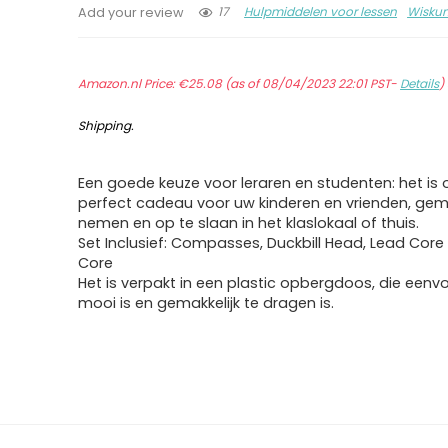
17
Hulpmiddelen voor lessen
Wisku
Add your review
Amazon.nl Price:
€
25.08
(as of 08/04/2023 22:01 PST-
Details
)
Shipping
.
Een goede keuze voor leraren en studenten: het is
perfect cadeau voor uw kinderen en vrienden, gemak
nemen en op te slaan in het klaslokaal of thuis.
Set Inclusief: Compasses, Duckbill Head, Lead Core
Core
Het is verpakt in een plastic opbergdoos, die eenv
mooi is en gemakkelijk te dragen is.