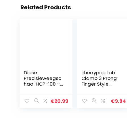
Related Products
Dipse
cherrypop Lab
Precisieweegsc
Clamp 3 Prong
haal HCP-100 –
Finger Style
digitale
Rubber-Coated
weegschaal die
Hoofd een
in stappen van
Zwarte
€
20.99
€
9.94
0,01 g
Laboratorium
nauwkeurig 100
Stand Clip
g weegt incl…