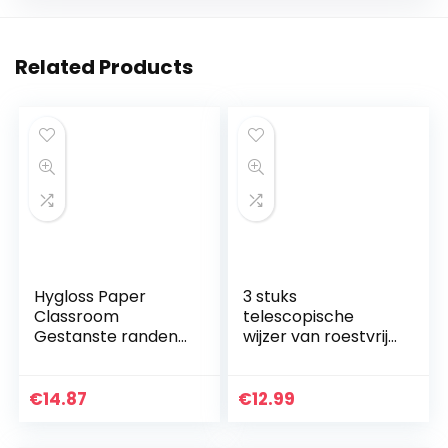
Related Products
Hygloss Paper
3 stuks
Classroom
telescopische
Gestanste randen
wijzer van roestvrij
3-Inch x 36-Inch –
staal draagbare
Rainbow People
handheld wijzer
voor leraren
€
14.87
€
12.99
professoren
intrekbare…