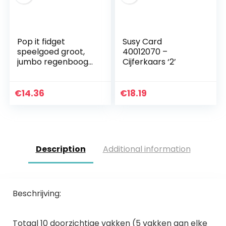
Pop it fidget
Susy Card
speelgoed groot,
40012070 –
jumbo regenboog
Cijferkaars ‘2’
schaakbord Push
Bubble Zappels
Sinness speelgoed
€
14.36
€
18.19
voor ouder-kind
tijd…
Description
Additional information
Beschrijving:
Totaal 10 doorzichtige vakken (5 vakken aan elke