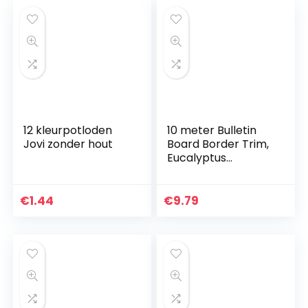
12 kleurpotloden
10 meter Bulletin
Jovi zonder hout
Board Border Trim,
Eucalyptus
gestanste grens
Trim, Board
Classroom Bulletin
€
1.44
€
9.79
Lente Trim Border
Decor…