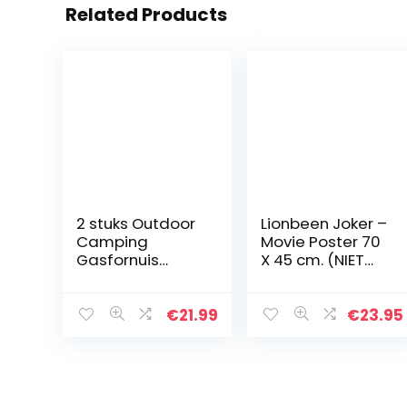
Related Products
2 stuks Outdoor
Lionbeen Joker –
Camping
Movie Poster 70
Gasfornuis
X 45 cm. (NIET
Fornuis
EEN DVD)
Windscherm
Anti-thermisch
€
21.99
€
23.95
Aluminium
Windscherm
Duurzaam
Draagbaar voor
BBQ…