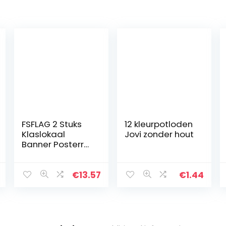
FSFLAG 2 Stuks
12 kleurpotloden
Klaslokaal
Jovi zonder hout
Banner Posterr
Motivationele
Positieve Banner
Klaslokaal Decor
€
13.57
€
1.44
Inspirerende
Groei Mindset
Voor…