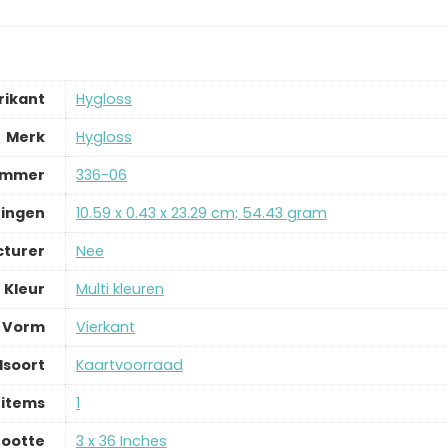
rikant
‎Hygloss
Merk
‎Hygloss
ummer
‎336-06
ingen
‎10.59 x 0.43 x 23.29 cm; 54.43 gram
cturer
‎Nee
Kleur
‎Multi kleuren
Vorm
‎Vierkant
lsoort
‎Kaartvoorraad
 items
‎1
ootte
‎3 x 36 Inches