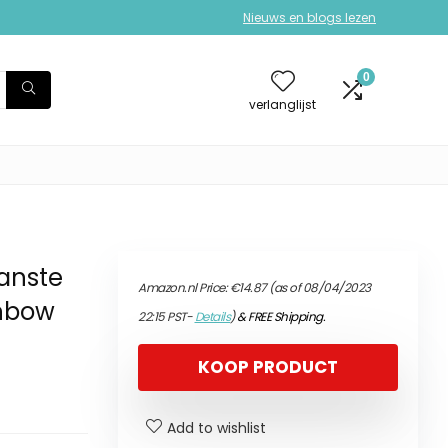
Nieuws en blogs lezen
0
verlanglijst
anste
Amazon.nl Price:
€
14.87
(as of 08/04/2023
inbow
22:15 PST-
Details
)
&
FREE Shipping
.
KOOP PRODUCT
Add to wishlist