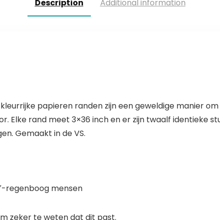
Description
Additional information
leurrijke papieren randen zijn een geweldige manier om 
r. Elke rand meet 3×36 inch en er zijn twaalf identieke s
ngen. Gemaakt in de VS.
 36″-regenboog mensen
 zeker te weten dat dit past.