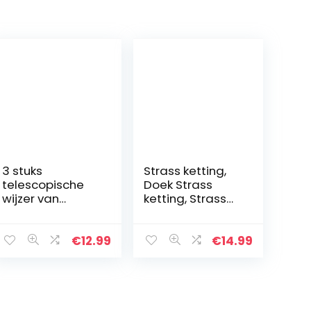
3 stuks
Strass ketting,
telescopische
Doek Strass
wijzer van
ketting, Strass
roestvrij staal
bekerketting 2
draagbare
mm, Strass
handheld wijzer
bekerketting,
€
12.99
€
14.99
voor leraren
Hoogwaardig
professoren
stevig metaal
intrekbare…
voor…