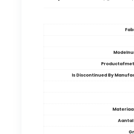
Fab
Modeln
Productafmet
Is Discontinued By Manufa
Materiaa
Aantal
Gr