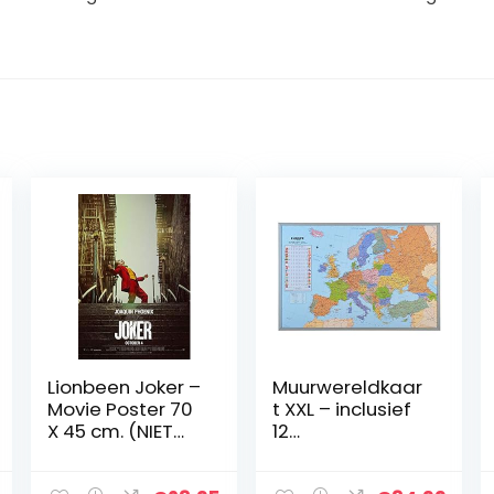
Lionbeen Joker –
Muurwereldkaar
Movie Poster 70
t XXL – inclusief
X 45 cm. (NIET
12
EEN DVD)
markeringsvlag
gen – kurk – 90 x