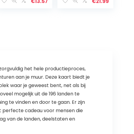
Klaslokaal Decor
Anti-thermisch
€
13.57
€
21.99
Inspirerende
Aluminium
Groei Mindset
Windscherm
Voor…
Duurzaam
Draagbaar voor
BBQ…
orgvuldig het hele productieproces,
turen aan je muur. Deze kaart biedt je
lek waar je geweest bent, net als bij
oveel mogelijk uit de 196 landen te
g te vinden en door te gaan. Er zijn
et perfecte cadeau voor mensen die
aag van de landen, deelstaten en