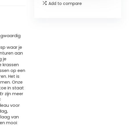
Add to compare
ogwaardig
asp waar je
onturen aan
g je
e krassen
rassen op een
en. Het is
komen. Onze
toe in staat
r zijn meer
3
deau voor
dag,
elaag van
 een mooi