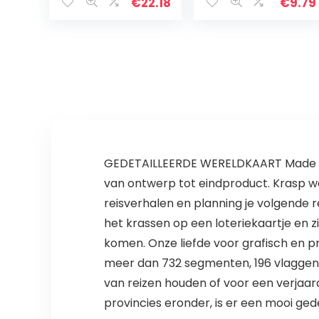
Classroom
€
22.18
€
9.79
Bulletin Lente
Trim Border
Decor…
GEDETAILLEERDE WERELDKAART Made in E
van ontwerp tot eindproduct. Krasp wa
reisverhalen en planning je volgende r
het krassen op een loteriekaartje en zi
komen. Onze liefde voor grafisch en pr
meer dan 732 segmenten, 196 vlaggen,
van reizen houden of voor een verjaard
provincies eronder, is er een mooi ge