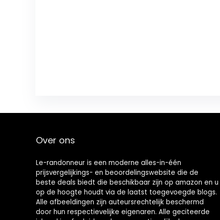
Over ons
Le-randonneur is een moderne alles-in-één
prijsvergelijkings- en beoordelingswebsite die de
beste deals biedt die beschikbaar zijn op amazon en u
op de hoogte houdt via de laatst toegevoegde blogs.
Alle afbeeldingen zijn auteursrechtelijk beschermd
door hun respectievelijke eigenaren. Alle geciteerde