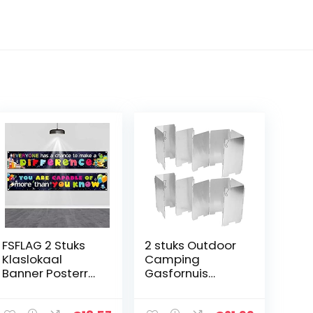
FSFLAG 2 Stuks
2 stuks Outdoor
Klaslokaal
Camping
Banner Posterr
Gasfornuis
Motivationele
Fornuis
Positieve Banner
Windscherm