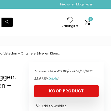
Nieuws en blogs lezen
0
verlanglijst
fdsteden – Originele Zilveren Kleur…
Amazon.nl Price:
€
19.99
(as of 08/04/2023
ggen,
22:15 PST-
Details
)
en –
KOOP PRODUCT
Add to wishlist