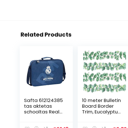
Related Products
Safta 612124385
10 meter Bulletin
tas aktetas
Board Border
schooltas Real
Trim, Eucalyptus
Madrid CF
gestanste grens
Trim, Board