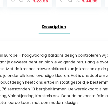
60 cm – Europa,
€
23.95
€
34.99
engels
Description
urope – hoogwaardig Italiaans design controleren wij z
ar je geweest bent en plan je volgende reis. Hang je avon
eis. Met de krasbes reiswereldkaart kun je krassen op de p
e je onder elk land levendige kleuren. Het is ons doel om z
oductdesign heeft ons ertoe in staat gesteld je bestemmin
 76 zeestanden, 13 bergbeklimmen. De wereldkaart is h
ag, Valentijnsdag, Kerstmis enz. Door de bovenste foliel
detailleerde kaart met een modern design.