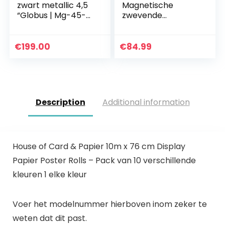
zwart metallic 4,5
Magnetische
“Globus | Mg-45-
zwevende
Sbe
wereldbol,
Magnetische
levitatie Auto-
€
199.00
€
84.99
roterende
educatieve
wereldkaart,
Creatieve thuis…
Description
Additional information
House of Card & Papier 10m x 76 cm Display
Papier Poster Rolls – Pack van 10 verschillende
kleuren 1 elke kleur
Voer het modelnummer hierboven inom zeker te
weten dat dit past.