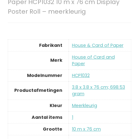
Paper HCP1032 10 m x 76 cm Display
Poster Roll – meerkleurig
Fabrikant
‎House & Card of Paper
‎House of Card and
Merk
Paper
Modelnummer
‎HCP1032
‎3.8 x 3.8 x 76 cm; 698.53
Productafmetingen
gram
Kleur
‎Meerkleurig
Aantal items
‎1
Grootte
‎10 m x 76 cm