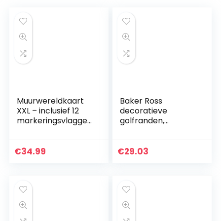
Muurwereldkaart
Baker Ross
XXL – inclusief 12
decoratieve
markeringsvlaggen
golfranden,
– kurk – 90 x 60 cm
golfkarton,
– Europa, engels
verpakking met 6
rollen
€
34.99
€
29.03