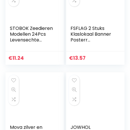
STOBOK Zeedieren
FSFLAG 2 Stuks
Modellen 24Pcs
Klaslokaal Banner
Levensechte
Posterr
Plastic Oceaan
Motivationele
Dieren Mini Zee
Positieve Banner
Leven Creatures
Klaslokaal Decor
€
11.24
€
13.57
Speelgoed
Inspirerende Groei
Onderwater Zee…
Mindset Voor…
Mova zilver en
JOWHOL