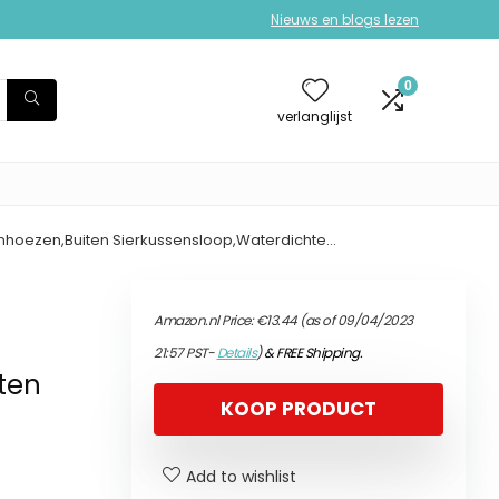
Nieuws en blogs lezen
0
verlanglijst
nhoezen,Buiten Sierkussensloop,Waterdichte…
4
Amazon.nl Price:
€
13.44
(as of 09/04/2023
21:57 PST-
Details
)
&
FREE Shipping
.
ten
KOOP PRODUCT
Add to wishlist