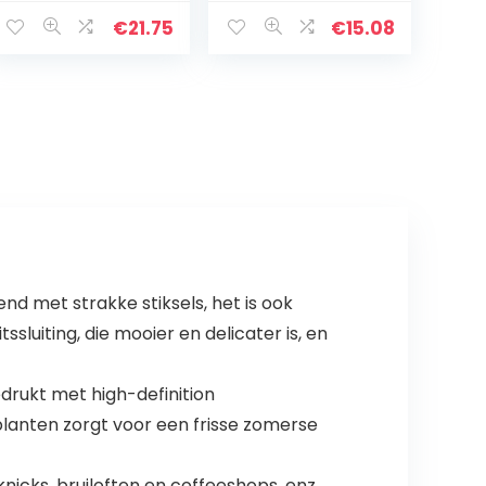
Wandschilderse
Opknoping Wit
zel Voor A2-
Board Message
€
21.75
€
15.08
tekenpapier Dat
Board Creatieve
Geen Ruimte In
Schrijven Board
Beslag Neemt…
voor Home…
nd met strakke stiksels, het is ook
luiting, die mooier en delicater is, en
drukt met high-definition
lanten zorgt voor een frisse zomerse
knicks, bruiloften en coffeeshops, enz.