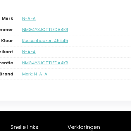
Merk
‎N-A-A
ummer
‎NMG4Y3JOTTLEDA4KR
Kleur
‎Kussenhoezen 45×45
rikant
‎N-A-A
rentie
‎NMG4Y3JOTTLEDA4KR
Brand
Merk: N-A-A
Snelle links
Verklaringen