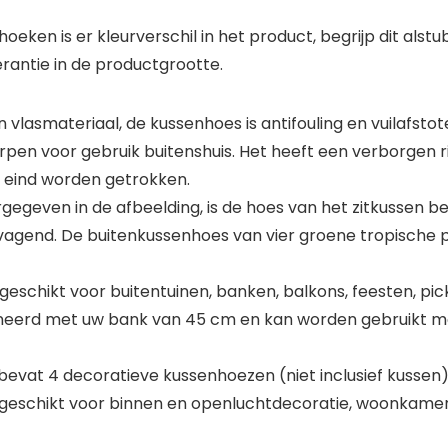
en is er kleurverschil in het product, begrijp dit alstubl
rantie in de productgrootte.
vlasmateriaal, de kussenhoes is antifouling en vuilafstote
en voor gebruik buitenshuis. Het heeft een verborgen ritss
ot eind worden getrokken.
gegeven in de afbeelding, is de hoes van het zitkussen be
agend. De buitenkussenhoes van vier groene tropische p
geschikt voor buitentuinen, banken, balkons, feesten, pic
neerd met uw bank van 45 cm en kan worden gebruikt 
bevat 4 decoratieve kussenhoezen (niet inclusief kussen).
eschikt voor binnen en openluchtdecoratie, woonkamer, b