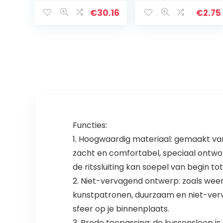
Board voor Tafel
€
30.16
€
2.75
Functies:
1. Hoogwaardig materiaal: gemaakt van 
zacht en comfortabel, speciaal ontworp
de ritssluiting kan soepel van begin t
2. Niet-vervagend ontwerp: zoals weer
kunstpatronen, duurzaam en niet-verv
sfeer op je binnenplaats.
3. Brede toepassing: de kussensloop is 