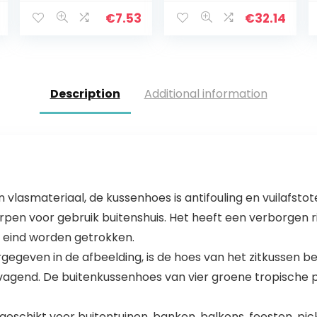
Verjaardag
Leesstandaard
Party Cake
Rest Tablet
€
7.53
€
32.14
Topper Cupcake
Thuis Studie
Decors
Kamer Bamboe
Leesrek
Opvouwbare
Boek Houder…
Description
Additional information
vlasmateriaal, de kussenhoes is antifouling en vuilafstote
en voor gebruik buitenshuis. Het heeft een verborgen ritss
ot eind worden getrokken.
gegeven in de afbeelding, is de hoes van het zitkussen be
agend. De buitenkussenhoes van vier groene tropische p
geschikt voor buitentuinen, banken, balkons, feesten, pic