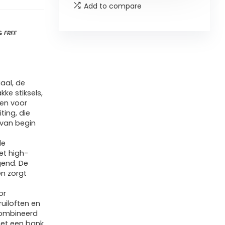
Add to compare
&
FREE
aal, de
ke stiksels,
pen voor
ting, die
l van begin
de
et high-
gend. De
en zorgt
or
ruiloften en
combineerd
et een bank