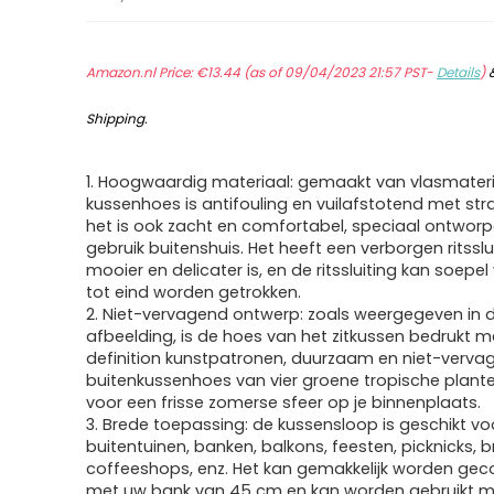
Amazon.nl Price:
€
13.44
(as of 09/04/2023 21:57 PST-
Details
)
Shipping
.
1. Hoogwaardig materiaal: gemaakt van vlasmateri
kussenhoes is antifouling en vuilafstotend met strak
het is ook zacht en comfortabel, speciaal ontwor
gebruik buitenshuis. Het heeft een verborgen ritsslui
mooier en delicater is, en de ritssluiting kan soepe
tot eind worden getrokken.
2. Niet-vervagend ontwerp: zoals weergegeven in 
afbeelding, is de hoes van het zitkussen bedrukt m
definition kunstpatronen, duurzaam en niet-verva
buitenkussenhoes van vier groene tropische plant
voor een frisse zomerse sfeer op je binnenplaats.
3. Brede toepassing: de kussensloop is geschikt vo
buitentuinen, banken, balkons, feesten, picknicks, b
coffeeshops, enz. Het kan gemakkelijk worden ge
met uw bank van 45 cm en kan worden gebruikt m