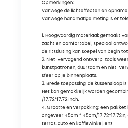
Opmerkingen:
Vanwege de lichteffecten en opnamehoek
Vanwege handmatige meting is er tole
1. Hoogwaardig materiaal: gemaakt van 
zacht en comfortabel, speciaal ontworp
de ritssluiting kan soepel van begin t
2. Niet-vervagend ontwerp: zoals weer
kunstpatronen, duurzaam en niet-verv
sfeer op je binnenplaats.
3. Brede toepassing: de kussensloop is 
Het kan gemakkelijk worden gecombi
/17.72*17.72 inch.
4. Grootte en verpakking: een pakket 
ongeveer 45cm * 45cm/17.72*17.72in, g
terras, auto en koffiewinkel, enz.