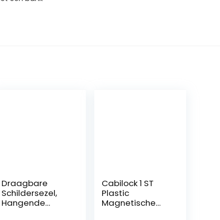
Draagbare
Cabilock 1 ST
Schildersezel,
Plastic
Hangende
Magnetische
Schildersezel,
Whiteboard