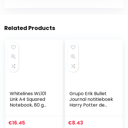
Related Products
Whitelines WL101
Grupo Erik Bullet
Link A4 Squared
Journal notitieboek
Notebook, 80 g
Harry Potter de
papier, 60 vellen
kaart van de
rumdriver –
hardcover
€
16.45
€
8.43
notitieblok A5