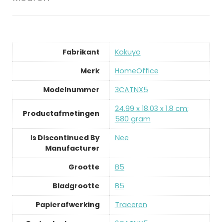
Fabrikant
‎Kokuyo
Merk
‎HomeOffice
Modelnummer
‎3CATNX5
‎24.99 x 18.03 x 1.8 cm;
Productafmetingen
580 gram
Is Discontinued By
‎Nee
Manufacturer
Grootte
‎B5
Bladgrootte
‎B5
Papierafwerking
‎Traceren