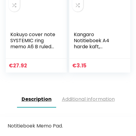
Kokuyo cover note
Kangaro
SYSTEMIC ring
Notitieboek A4
memo A6 B ruled
harde kaft,
50 vellen black eye
gelinieerd, Zwart,
-689B-D
80 gram, 80
pagina’s gelinieerd
€
27.92
€
3.15
met zijlijn, K-5520,
29.7×21.1×1.2
Description
Additional information
Notitieboek Memo Pad.