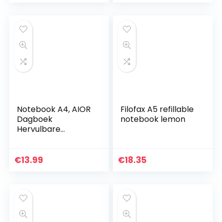
ringband…
Notebook A4, AIOR
Filofax A5 refillable
Dagboek
notebook lemon
Hervulbare
Hardcover
Reisdagboek
Schetsboek Met
€
13.99
€
18.35
Retro Hangers, 120
Pagina’s
Ongevoerde…