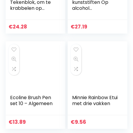
Tekenblok, om te
kunststiften Op
krabbelen op
alcohol
waterbasis,
gebaseerde
officieel Tomy-
markers, dubbele
tekenbord voor
tips Op alcohol
€
24.28
€
27.19
schilderen en
gebaseerde
tekenen op
markers,
waterbasis…
professionele…
Ecoline Brush Pen
Minnie Rainbow Etui
set 10 – Algemeen
met drie vakken
€
13.89
€
9.56