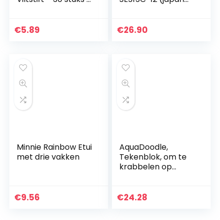
met 30
import)
verschillende
kleuren
€
5.89
€
26.90
Minnie Rainbow Etui
AquaDoodle,
met drie vakken
Tekenblok, om te
krabbelen op
waterbasis,
officieel Tomy-
tekenbord voor
€
9.56
€
24.28
schilderen en
tekenen op