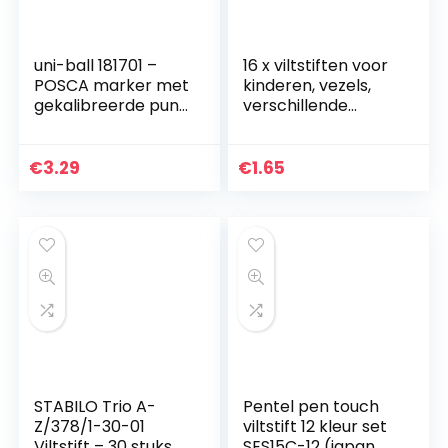
uni-ball 181701 –
16 x viltstiften voor
POSCA marker met
kinderen, vezels,
gekalibreerde punt,
verschillende
wit
kleuren.
€
3.29
€
1.65
STABILO Trio A-
Pentel pen touch
Z/378/1-30-01
viltstift 12 kleur set
Viltstift – 30 stuks –
SES15C-12 (japan