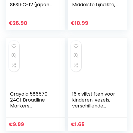
SES15C-12 (japan
Middelste Lijndikte,
import)
12 kleuren
Waterbestendig
Permanente Acryl
€
26.90
€
10.99
Stiften
Markeerstiften…
Crayola 586570
16 x viltstiften voor
24Ct Broadline
kinderen, vezels,
Markers
verschillende
(Washable)
kleuren.
€
9.99
€
1.65