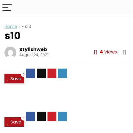
Home
»
»
s10
s10
Stylishweb
4
Views
August 24, 2021
0
Save
0
Save