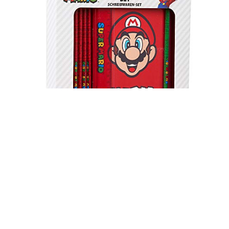
Super Mario Briefpapierset voor kinderen, inclusief etui
A6 en A5 notitieboekje, kleurpotloden, set kleine liniaal…
€
21.06