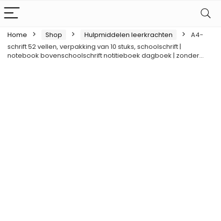
Home
Shop
Hulpmiddelen leerkrachten
A4-
schrift 52 vellen, verpakking van 10 stuks, schoolschrift |
notebook bovenschoolschrift notitieboek dagboek | zonder…