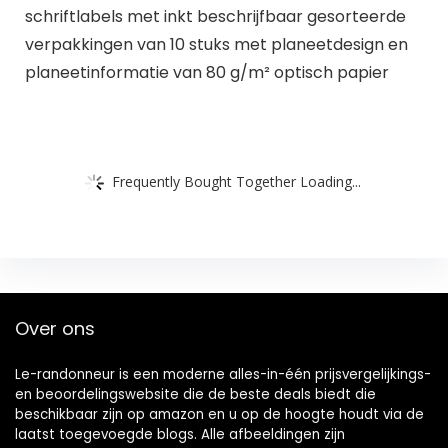
schriftlabels met inkt beschrijfbaar gesorteerde
verpakkingen van 10 stuks met planeetdesign en
planeetinformatie van 80 g/m² optisch papier
Frequently Bought Together Loading...
Over ons
Le-randonneur is een moderne alles-in-één prijsvergelijkings-
en beoordelingswebsite die de beste deals biedt die
beschikbaar zijn op amazon en u op de hoogte houdt via de
laatst toegevoegde blogs. Alle afbeeldingen zijn