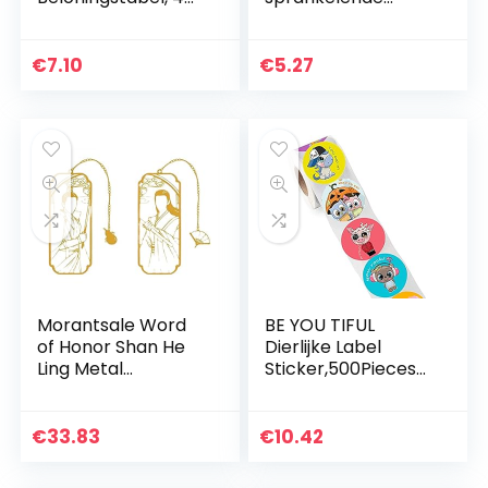
Grafieken en 225
smiley sterren: 4
Folie Stervormige
vellen, 416
Stickers per pak
beloningsstickers
€
7.10
€
5.27
(TWIN PACK)
Morantsale Word
BE YOU TIFUL
of Honor Shan He
Dierlijke Label
Ling Metal
Sticker,500Pieces
Bookmark Zhou zi
Leuke Animal
shu Wen ke xing
Reward Stickers
Script lijnen
Motivational
€
33.83
€
10.42
Bladwijzers Boek
Sticker voor Kids
Houder…
School Reward…