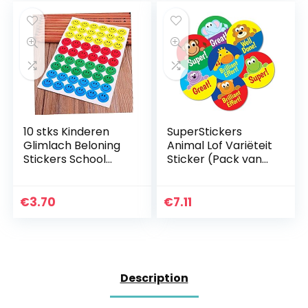
10 stks Kinderen
SuperStickers
Glimlach Beloning
Animal Lof Variëteit
Stickers School
Sticker (Pack van
Leraar Verdienste
245 x 19mm
Lof Klasse Papier
Stickers),
Lable
DMSD13839
€
3.70
€
7.11
Description