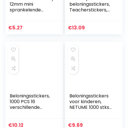
12mm mini
beloningsstickers,
sprankelende
Teacherstickers,
smiley sterren: 4
motivatiestickers,
vellen, 416
leuke stickers voor
beloningsstickers
kinderen,
€
5.27
€
13.09
volwassenen en…
Beloningsstickers,
Beloningsstickers
1000 PCS 16
voor kinderen,
verschillende
NETUME 1000 stks
ontwerpen leraar
Cartoon Reward
beloning stickers
Stickers voor
voor kinderen,
leraren,
€
10.12
€
9.69