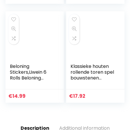
schoolstickers
kinderen/lof
voor…
onderwijsstickers…
Beloning
Klassieke houten
Stickers,Liwein 6
rollende toren spel
Rolls Beloning
bouwstenen
Stickers voor Kids
geschikt voor
School Stickers
kinderen en
voor Leraar
volwassenen, grote
€
14.99
€
17.92
Klaslokaal Potty
gezinnen, feesten…
Training…
Description
Additional information