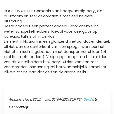
HOGE KWALITEIT: Gemaakt van hoogwaardig acryl, dat
duurzaam en zeer decoratief is met een heldere
uitstraling.
Beste cadeau: een perfect cadeau voor chemie of
wetenschapsliefhebbers. Ideaal voor weergave op
bureaus, tafels of in de klas.
Element 11: Natrium is een glanzend metaal dat er identiek
uitziet aan de achterkant van een spiegel wanneer het
niet chemisch is gebonden met danspartner chloor (of
praktisch iets anders). Veilig opgehangen in het midden
van dit kristalheldere blok acryl. Afzien van een zeer
vastberaden inspanning zal het waarschijnlijk compleet
blijven tot de dag dat de zon de aarde inslikt!
Amazon.nl Price:
€
25.24
(as of 06/04/2023 21:37 PST-
Details
)
&
FREE Shipping
.