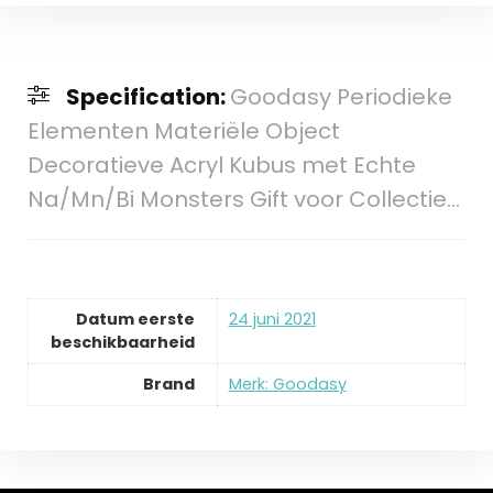
Specification:
Goodasy Periodieke
Elementen Materiële Object
Decoratieve Acryl Kubus met Echte
Na/Mn/Bi Monsters Gift voor Collectie…
Datum eerste
24 juni 2021
beschikbaarheid
Brand
Merk: Goodasy