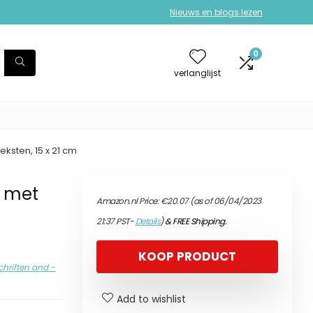
Nieuws en blogs lezen
0
verlanglijst
ksten, 15 x 21 cm
s met
Amazon.nl Price:
€
20.07
(as of 06/04/2023
21:37 PST-
Details
)
&
FREE Shipping
.
KOOP PRODUCT
chriften and -
Add to wishlist