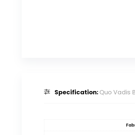
Specification:
Quo Vadis B
Fab