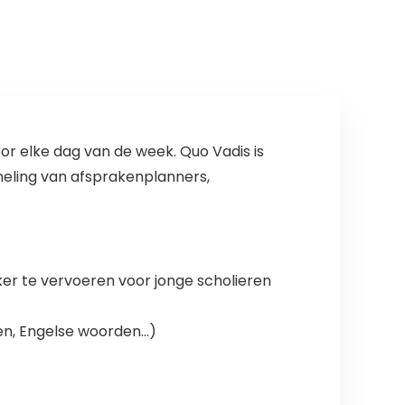
Ronde
s…
Spiegel/Posters
/Metalen…
or elke dag van de week. Quo Vadis is
ling van afsprakenplanners,
ker te vervoeren voor jonge scholieren
ten, Engelse woorden…)