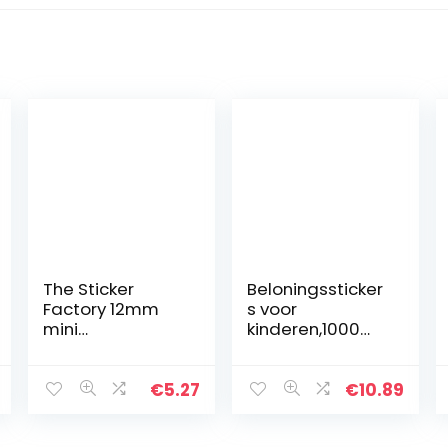
The Sticker
Beloningssticker
Factory 12mm
s voor
mini
kinderen,1000
sprankelende
beloningssticker,
smiley sterren: 4
16 verschillende
vellen, 416
ontwerpen, 1 inch
€
5.27
€
10.89
beloningssticker
schoolstickers,
s
leuke stickers…