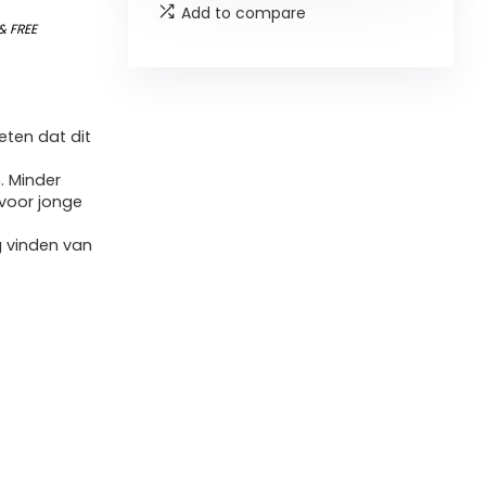
Add to compare
&
FREE
ten dat dit
n. Minder
 voor jonge
g vinden van