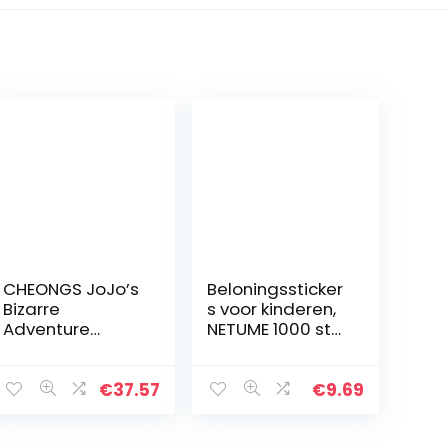
CHEONGS JoJo’s
Beloningssticker
Bizarre
s voor kinderen,
Adventure
NETUME 1000 stks
Anime
Cartoon Reward
Periphery/Anime
Stickers voor
Gift Box Set/met
leraren,
€
37.57
€
9.69
glazen
kinderen/lof
beker/Mini
onderwijssticker