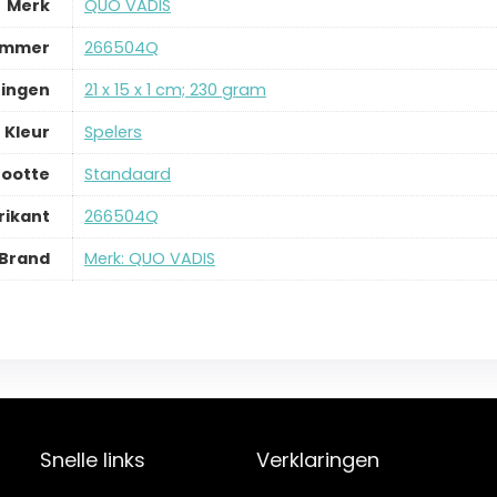
Merk
‎QUO VADIS
ummer
‎266504Q
ingen
‎21 x 15 x 1 cm; 230 gram
Kleur
‎Spelers
ootte
‎Standaard
ikant
‎266504Q
Brand
Merk: QUO VADIS
Snelle links
Verklaringen