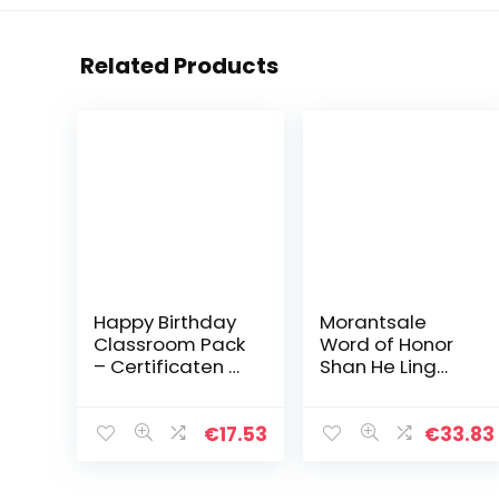
Related Products
Happy Birthday
Morantsale
Classroom Pack
Word of Honor
– Certificaten &
Shan He Ling
Labels – Ideaal
Metal Bookmark
voor
Zhou zi shu Wen
leerkrachten
ke xing Script
€
17.53
€
33.83
lijnen Bladwijzers
Boek Houder…