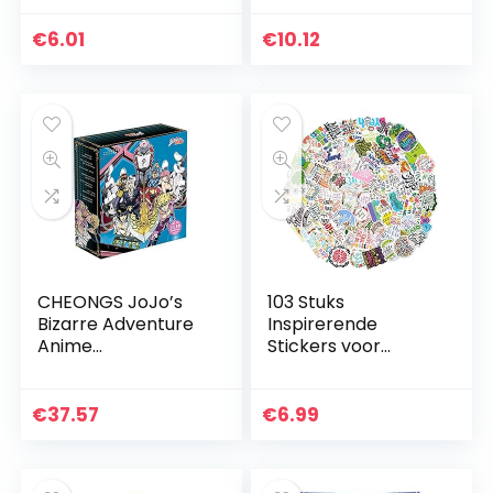
Sticker DIY
beloning stickers
Scrapbooking
voor kinderen,
€
6.01
€
10.12
Koffer Nationale
schoolstickers
Vlaggen Stickers…
voor…
CHEONGS JoJo’s
103 Stuks
Bizarre Adventure
Inspirerende
Anime
Stickers voor
Periphery/Anime
Laptop
Gift Box Set/met
Waterflessen,
glazen beker/Mini
Motiverende
€
37.57
€
6.99
Ronde
Stickers voor
Spiegel/Posters/M
Skateboardbagage
etalen…
Koffer Auto’s…