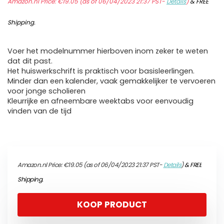
Amazon.nl Price:
€
19.05
(as of 06/04/2023 21:37 PST-
Details
)
&
FREE
Shipping
.
Voer het modelnummer hierboven inom zeker te weten
dat dit past.
Het huiswerkschrift is praktisch voor basisleerlingen.
Minder dan een kalender, vaak gemakkelijker te vervoeren
voor jonge scholieren
Kleurrijke en afneembare weektabs voor eenvoudig
vinden van de tijd
Amazon.nl Price:
€
19.05
(as of 06/04/2023 21:37 PST-
Details
)
&
FREE
Shipping
.
KOOP PRODUCT