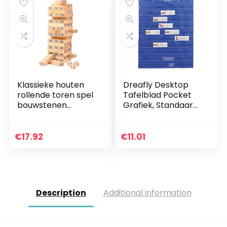
Klassieke houten
Dreafly Desktop
rollende toren spel
Tafelblad Pocket
bouwstenen
Grafiek, Standaard
geschikt voor
Pocket Grafiek
kinderen en
Onderwijs Leren
volwassenen, grote
Onderwijs voor
€
17.92
€
11.01
gezinnen, feesten…
Kleuterschool…
Description
Additional information