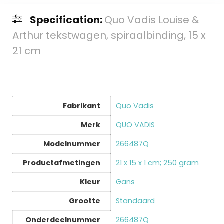
Specification:
Quo Vadis Louise &
Arthur tekstwagen, spiraalbinding, 15 x
21 cm
Fabrikant
‎Quo Vadis
Merk
‎QUO VADIS
Modelnummer
‎266487Q
Productafmetingen
‎21 x 15 x 1 cm; 250 gram
Kleur
‎Gans
Grootte
‎Standaard
Onderdeelnummer
‎266487Q