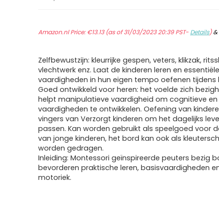
Amazon.nl Price:
€
13.13
(as of 31/03/2023 20:39 PST-
Details
)
Zelfbewustzijn: kleurrijke gespen, veters, klikzak, ritssl
vlechtwerk enz. Laat de kinderen leren en essentiël
vaardigheden in hun eigen tempo oefenen tijdens 
Goed ontwikkeld voor heren: het voelde zich bezi
helpt manipulatieve vaardigheid om cognitieve e
vaardigheden te ontwikkelen. Oefening van kinder
vingers van Verzorgt kinderen om het dagelijks lev
passen. Kan worden gebruikt als speelgoed voor 
van jonge kinderen, het bord kan ook als kleutersc
worden gedragen.
Inleiding: Montessori geïnspireerde peuters bezig b
bevorderen praktische leren, basisvaardigheden en
motoriek.