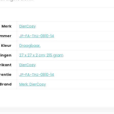
Merk
‎DierCosy
ummer
‎JP-FA-THJ-0810-14
Kleur
‎Draagbaar.
ingen
‎27 x 27 x 2 cm; 215 gram
rikant
‎DierCosy
rentie
‎JP-FA-THJ-0810-14
Brand
Merk: DierCosy