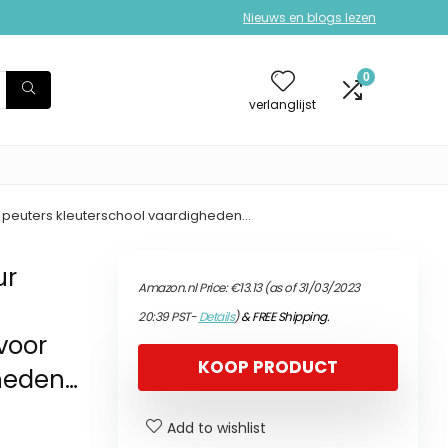
Nieuws en blogs lezen
0
verlanglijst
r peuters kleuterschool vaardigheden…
ur
Amazon.nl Price:
€
13.13
(as of 31/03/2023
20:39 PST-
Details
)
&
FREE Shipping
.
voor
KOOP PRODUCT
gheden…
Add to wishlist