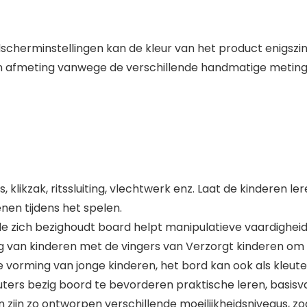
scherminstellingen kan de kleur van het product enigszin
 in afmeting vanwege de verschillende handmatige meting
s, klikzak, ritssluiting, vlechtwerk enz. Laat de kinderen l
en tijdens het spelen.
de zich bezighoudt board helpt manipulatieve vaardighei
 van kinderen met de vingers van Verzorgt kinderen om h
e vorming van jonge kinderen, het bord kan ook als kleu
uters bezig boord te bevorderen praktische leren, basisv
 zijn zo ontworpen verschillende moeilijkheidsniveaus, zo