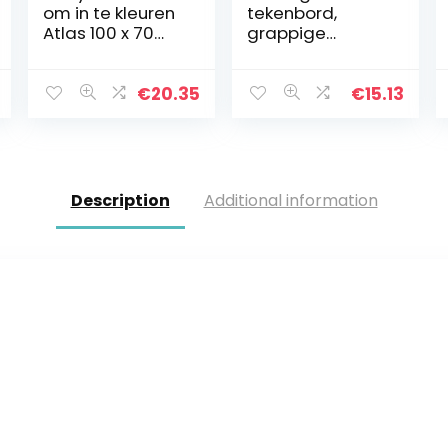
om in te kleuren
tekenbord,
Atlas 100 x 70
grappige
cm
magnetische
stalen bal |
Tekenen
€
20.35
€
15.13
Schrijven Stencil
Plaat, Creatieve
Pads Magneet
Pen…
Description
Additional information