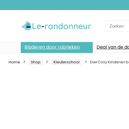
Search
for:
Bladeren door rubrieken
Deal van de d
Home
Shop
Kleuterschool
DierCosy Kinderen b