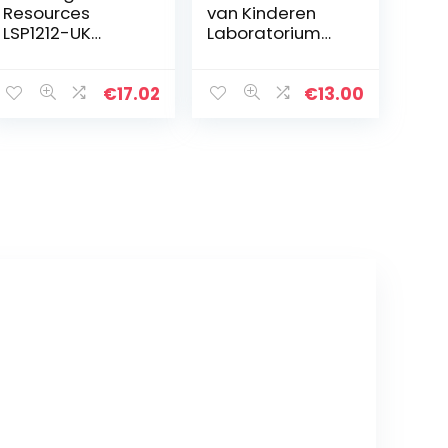
Resources
van Kinderen
LSP1212-UK
Laboratorium
tacklingtables
Wetenschap
Student Set
Speelgoed
Wetenschap Lab
€
17.02
€
13.00
Experimenten
Kinderen DIY
Supplies Kids
DIY…