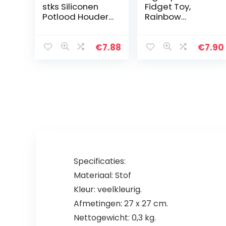
stks Siliconen
Fidget Toy,
Potlood Houder
Rainbow
Pen Schrijven Aid
Schaakbord
Grip voor
Push Bubble
Kleuterschool
Popper Fidget
€
7.88
€
7.90
Kids
Sensorische
Volwassenen
Speelgoed voor
Handschrift…
Ouder-Kind Tijd,
Angst…
Specificaties:
Materiaal: Stof
Kleur: veelkleurig.
Afmetingen: 27 x 27 cm.
Nettogewicht: 0,3 kg.