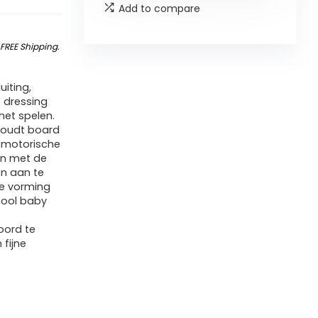
Add to compare
&
FREE Shipping
.
uiting,
e dressing
het spelen.
ghoudt board
n motorische
en met de
en aan te
de vorming
hool baby
oord te
 fijne