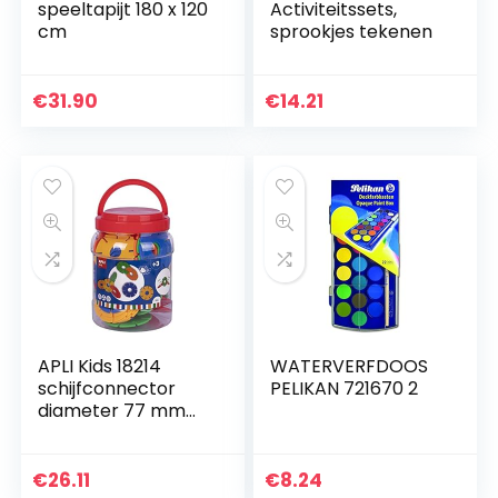
speeltapijt 180 x 120
Activiteitssets,
cm
sprookjes tekenen
€
31.90
€
14.21
APLI Kids 18214
WATERVERFDOOS
schijfconnector
PELIKAN 721670 2
diameter 77 mm
kleuren
€
26.11
€
8.24