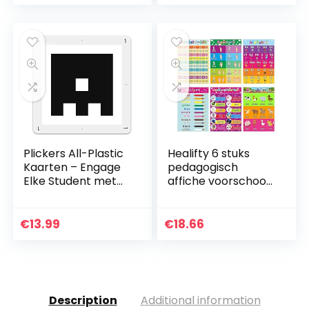
Plickers All-Plastic
Healifty 6 stuks
Kaarten – Engage
pedagogisch
Elke Student met
affiche voorschools
Real-Time
onderwijs
Formatieve
cijferalfabet
Beoordeling Cards
colorsanimal
€
13.99
€
18.66
1-30 Small Answers
poster voor
kleuterscholen…
Description
Additional information