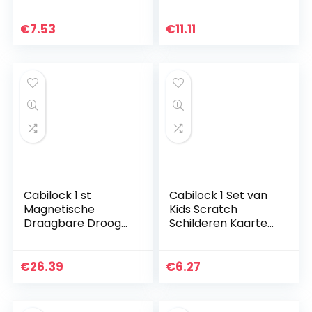
Verjaardag Party
Peeling Remover
Cake Topper
Voor Voeten En
€
7.53
€
11.11
Cupcake Decors
Handen 2 Stuks
(Zoals)
Cabilock 1 st
Cabilock 1 Set van
Magnetische
Kids Scratch
Draagbare Droog
Schilderen Kaarten
Wis Witte Raad
Krabben
Hangend
Schilderen Papier
Dubbelzijdig
DIY Graffiti Tool
€
26.39
€
6.27
Whiteboard