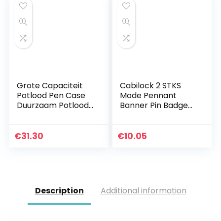
Grote Capaciteit
Cabilock 2 STKS
Potlood Pen Case
Mode Pennant
Duurzaam Potlood
Banner Pin Badge
Bag Pouch Box
Broche Opslag
Organizer Cases
Vlag Canvas Muur
Britse Stijl Potlood
Opknoping Banner
€
31.30
€
10.05
Case voor School…
voor Thuis Dorm
Decoratie…
Description
Additional information