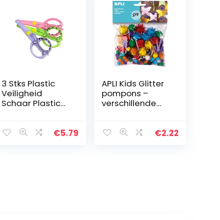
3 Stks Plastic
APLI Kids Glitter
Veiligheid
pompons –
Schaar Plastic
verschillende
Blunt Tipped Kid
kleuren (78
en Peuter
stuks)
Veiligheid Craft
€
5.79
€
2.22
Schaar voor
Kleuterschool…