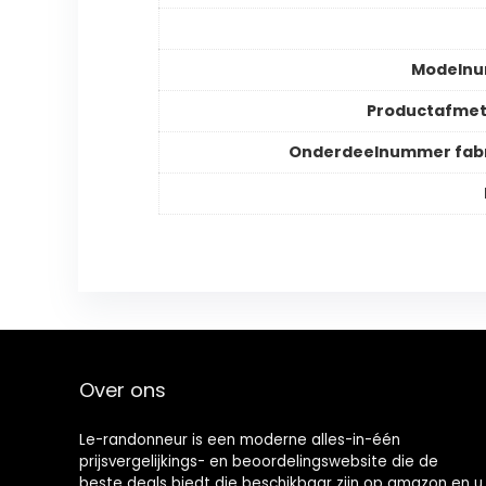
Modeln
Productafmet
Onderdeelnummer fabr
Over ons
Le-randonneur is een moderne alles-in-één
prijsvergelijkings- en beoordelingswebsite die de
beste deals biedt die beschikbaar zijn op amazon en u