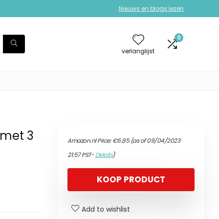
Nieuws en blogs lezen
0
verlanglijst
 met 3
Amazon.nl Price:
€
6.85
(as of 09/04/2023
21:57 PST-
Details
)
KOOP PRODUCT
Add to wishlist