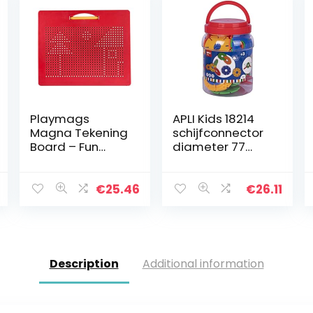
Playmags
APLI Kids 18214
Magna Tekening
schijfconnector
Board – Fun
diameter 77
Design &
mm kleuren
Tekenen Travel
Tablet W / 748
€
25.46
€
26.11
Ingebouwde
magnetische
ballen,
bijpassende…
Description
Additional information