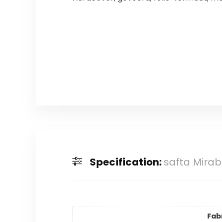
Specification:
safta Mirab
Fab