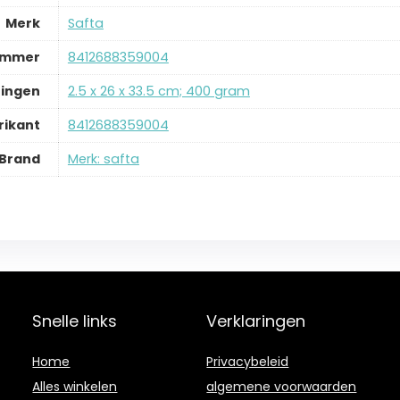
Merk
‎Safta
ummer
‎8412688359004
ingen
‎2.5 x 26 x 33.5 cm; 400 gram
ikant
‎8412688359004
Brand
Merk: safta
Snelle links
Verklaringen
Home
Privacybeleid
Alles winkelen
algemene voorwaarden