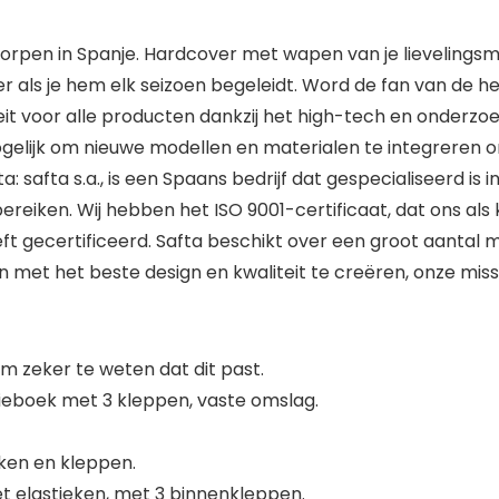
orpen in Spanje. Hardcover met wapen van je lievelingsma
r als je hem elk seizoen begeleidt. Word de fan van de he
it voor alle producten dankzij het high-tech en onderzoe
elijk om nieuwe modellen en materialen te integreren o
: safta s.a., is een Spaans bedrijf dat gespecialiseerd is i
eiken. Wij hebben het ISO 9001-certificaat, dat ons als k
heeft gecertificeerd. Safta beschikt over een groot aantal m
et het beste design en kwaliteit te creëren, onze missi
 zeker te weten dat dit past.
ntieboek met 3 kleppen, vaste omslag.
ken en kleppen.
t elastieken, met 3 binnenkleppen.