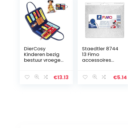
DierCosy
Staedtler 8744
Kinderen bezig
13 Fimo
bestuur vroege
accessoires
educatie en
structuurvorm
zintuigontwikkeli
leer
ng speelgoed
€
13.13
€
5.14
voor peuters
kleuterschool
vaardigheden…