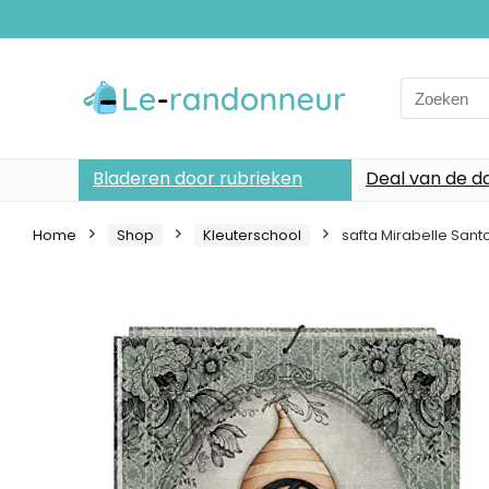
Search
for:
Bladeren door rubrieken
Deal van de d
Home
Shop
Kleuterschool
safta Mirabelle San