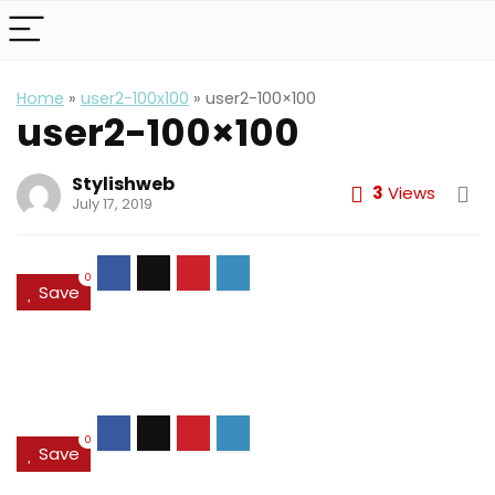
Home
»
user2-100x100
»
user2-100×100
user2-100×100
Stylishweb
3
Views
July 17, 2019
0
Save
0
Save