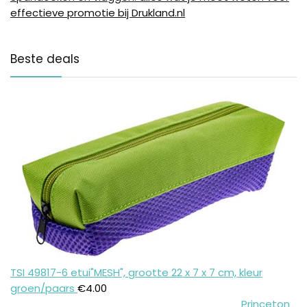
effectieve promotie bij Drukland.nl
Beste deals
TSI 49817-6 etui"MESH", grootte 22 x 7 x 7 cm, kleur
groen/paars
€
4.00
Princeton